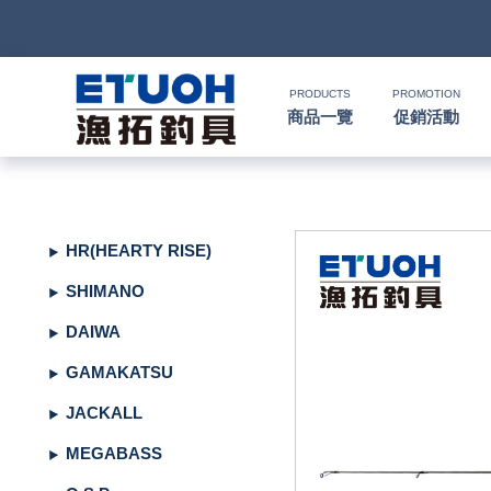
PRODUCTS
PROMOTION
商品一覽
促銷活動
首
頁
釣
HR(HEARTY RISE)
Ｈ
竿
捲
便
SHIMANO
Ｏ
攜
線
路
HR
海
2000
DAIWA
Ｍ
式
水
器
型
亞
湯
冰
SHIMANO
HR
SHIMANO
軟
2500
GAMAKATSU
Ｅ
旅
路
絲
(含)
型
假
匙
米
箱
人
DAIWA
SHIMANO
HR
DAIWA
SHIMANO
海
5000
硬
JACKALL
行
亞
竿
水
以
-
型
餌
亮
諾
鉛
式
身
魚
MEGABASS
DAIWA
SHIMANO
HR
其
DAIWA
SHIMANO
SHIMANO
淡
手
軟
救
MEGABASS
竿
竿
路
水
下
5000
(不
煞
片
筆
顫
冰
式
部
生
偏
鉤．
釣
其
其
DAIWA
SHIMANO
HR
他
其
DAIWA
SHIMANO
DAIWA
SHIMANO
HR
黑
淡
配
海