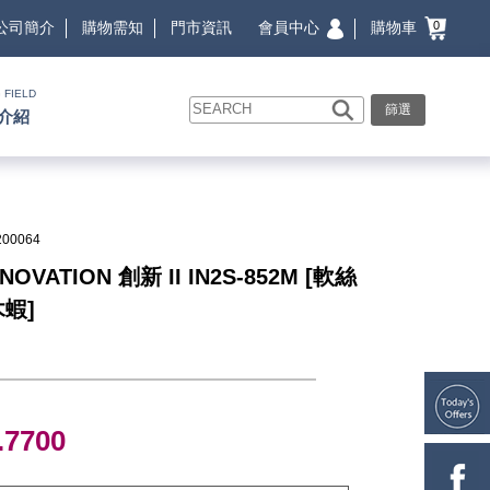
會員中心
購物車
公司簡介
購物需知
門市資訊
0
 FIELD
篩選
介紹
200064
NNOVATION 創新 II IN2S-852M [軟絲
木蝦]
.7700