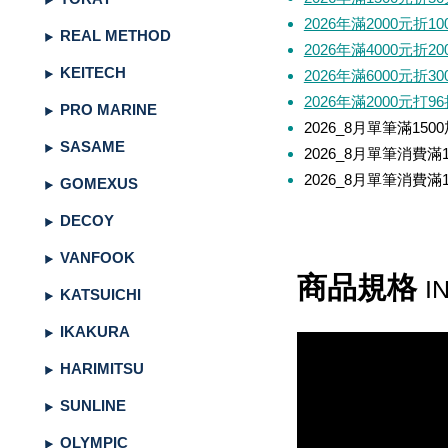
餌
魚
捲
魚
狀
T
配
件
受
品
夾
衣
套
帽
丸
桿
蓋
其
品
動
季
區
資
片
釣
他
他
GAMAKATSU
GAMAKATSU
GAMAKATSU
者
精
他
餌
2026年滿2000元折10
REAL METHOD
頭
／
／
尾
昆
件
盒．
活
子
他
專
訊
專
魚
釣
其
其
其
工
SHIMANO
2026年滿4000元折20
KEITECH
2026年滿6000元折30
泥
條
／
蟲
蝦/
餌
餌
誘
改
區
區
小
場
他
他
他
DAIWA
2026年滿2000元打9
PRO MARINE
棒
狀
捲
型
蟹
雷
杓．
桶
餌
取
裝
教
介
GAMAKATSU
2026_8月單筆滿150
SASAME
軟
尾
型
蛙
其
杓
袋
水
玉
零
室
紹
其
2026_8月單筆消費滿
2026_8月單筆消費滿
GOMEXUS
蟲
／
／
他
路
立
桶
柄．
活
配
他
DECOY
針
鱸
類
亞
路
網．
漁
束
件
VANFOOK
尾
蛙
路
鉤
亞
路
框
網．
帶．
抓
商品規格
I
KATSUICHI
亞
／
用
亞
扣
線
魚
保
IKAKURA
鐵
鉛
用
杯
布
養
貼
HARIMITSU
板
類
雜
套．
油．
紙
竿
SUNLINE
鉤
貨
背
清
座．
桌
OLYMPIC