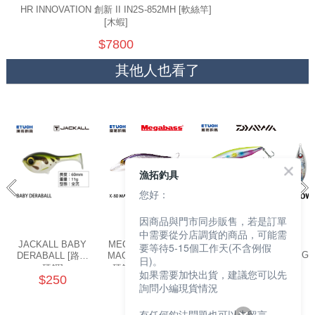
HR INNOVATION 創新 II IN2S-852MH [軟絲竿]
[木蝦]
$7800
其他人也看了
漁拓釣具
您好：
因商品與門市同步販售，若是訂單
中需要從分店調貨的商品，可能需
JACKALL BABY
MEGABASS X-80
DAIWA
要等待5-15個工作天(不含例假
SHORELINE
JIGG
DERABALL [路亞
MAGNUM+1 [路亞
日)。
SHINER-Z
硬餌]
硬餌] [存貨調整]
如果需要加快出貨，建議您可以先
VERTICE R98S
$250
$480
$580
詢問小編現貨情況
[路亞硬餌]
有任何釣法問題也可以先留言