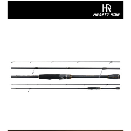
帶
潔
荷
子．
其
劑
掛
椅
它
子