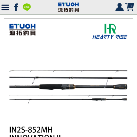
0
首
頁
釣
Ｈ
竿
捲
便
Ｏ
攜
線
路
HR
海
2000
Ｍ
式
水
器
型
亞
湯
冰
SHIMANO
HR
SHIMANO
軟
2500
Ｅ
旅
路
絲
(含)
型
假
匙
米
箱
人
DAIWA
SHIMANO
HR
DAIWA
SHIMANO
海
5000
硬
行
亞
竿
水
以
-
型
餌
亮
諾
鉛
式
身
魚
MEGABASS
DAIWA
SHIMANO
HR
其
DAIWA
SHIMANO
SHIMANO
淡
手
軟
救
竿
竿
路
水
下
5000
(不
煞
片
筆
顫
冰
式
部
生
偏
鉤．
釣
其
其
DAIWA
SHIMANO
HR
他
其
DAIWA
SHIMANO
DAIWA
SHIMANO
HR
黑
淡
配
海