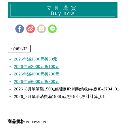
餌
魚
捲
魚
狀
T
配
件
受
品
夾
衣
套
帽
丸
桿
蓋
其
品
動
季
區
資
片
釣
他
他
GAMAKATSU
GAMAKATSU
GAMAKATSU
者
精
他
餌
立即購買
頭
／
／
尾
昆
件
盒．
活
子
他
專
訊
專
魚
釣
其
其
其
工
SHIMANO
Buy now
泥
條
／
蟲
蝦/
餌
餌
誘
改
區
區
小
場
他
他
他
DAIWA
棒
狀
捲
型
蟹
雷
杓．
桶
餌
取
裝
教
介
GAMAKATSU
軟
尾
型
蛙
其
杓
袋
水
玉
零
室
紹
其
促銷活動
蟲
／
／
他
路
立
桶
柄．
活
配
他
2026年滿1500元折50元
針
鱸
類
亞
路
網．
漁
束
件
2026年滿2000元折100元
2026年滿4000元折200元
尾
蛙
路
鉤
亞
路
框
網．
帶．
抓
2026年滿6000元折300元
亞
／
用
亞
扣
線
魚
保
2026_8月單筆滿1500加碼贈HR 輔助鈎收納板HB-2704_01
2026_8月單筆消費滿1888元現折88元累計計算_01
鐵
鉛
用
杯
布
養
貼
板
類
雜
套．
油．
紙
竿
鉤
貨
背
清
座．
桌
商品規格
INFORMATION