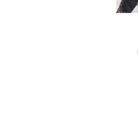
餌
魚
捲
魚
狀
T
配
件
受
品
夾
衣
套
帽
丸
桿
蓋
其
品
動
季
區
資
片
釣
他
他
GAMAKATSU
GAMAKATSU
GAMAKATSU
者
精
他
餌
頭
／
／
尾
昆
件
盒．
活
子
他
專
訊
專
魚
釣
其
其
其
工
SHIMANO
泥
條
／
蟲
蝦/
餌
餌
誘
改
區
區
小
場
他
他
他
DAIWA
棒
狀
捲
型
蟹
雷
杓．
桶
餌
取
裝
教
介
GAMAKATSU
軟
尾
型
蛙
其
杓
袋
水
玉
零
室
紹
其
蟲
／
／
他
路
立
桶
柄．
活
配
他
針
鱸
類
亞
路
網．
漁
束
件
尾
蛙
路
鉤
亞
路
框
網．
帶．
抓
亞
／
用
亞
扣
線
魚
保
鐵
鉛
用
杯
布
養
貼
板
類
雜
套．
油．
紙
竿
鉤
貨
背
清
座．
桌