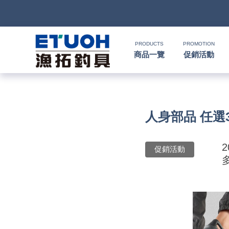
PRODUCTS
PROMOTION
商品一覽
促銷活動
首
頁
釣
人身部品 任選3件
Ｈ
竿
捲
便
Ｏ
攜
線
路
HR
海
2000
2
促銷活動
Ｍ
式
水
器
型
亞
湯
冰
SHIMANO
HR
SHIMANO
軟
2500
Ｅ
旅
路
絲
(含)
型
假
匙
米
箱
人
DAIWA
SHIMANO
HR
DAIWA
SHIMANO
海
5000
硬
行
亞
竿
水
以
-
型
餌
亮
諾
鉛
式
身
魚
MEGABASS
DAIWA
SHIMANO
HR
其
DAIWA
SHIMANO
SHIMANO
淡
手
軟
救
竿
竿
路
水
下
5000
(不
煞
片
筆
顫
冰
式
部
生
偏
鉤．
釣
其
其
DAIWA
SHIMANO
HR
他
其
DAIWA
SHIMANO
DAIWA
SHIMANO
HR
黑
淡
配
海