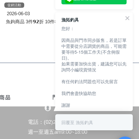
促銷活動
促
2026-06-03
20
漁拓釣具
魚鉤商品 3件𝟵𝟮折 10件𝟴𝟱折
浮標
您好：
因商品與門市同步販售，若是訂單
中需要從分店調貨的商品，可能需
要等待5-15個工作天(不含例假
日)。
如果需要加快出貨，建議您可以先
詢問小編現貨情況
有任何釣法問題也可以先留言
我們會盡快協助您
謝謝
回覆至 漁拓釣具
電話：(02)2821-1119
週一至週五am9:00~18:00