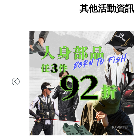
帶
潔
荷
子．
其
其他活動資
劑
掛
椅
它
子