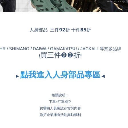
人身部品 三件𝟵𝟮折 十件𝟴𝟱折
HR / SHIMANO / DAIWA / GAMAKATSU / JACKALL 等眾多品牌
買三件❾❷折
❗
❗
點我進入人身部品專區
▶
◀
相關說明：
下單≠訂單成立
仍需由人員確認存貨與內容
漁拓企業擁有活動異動權利