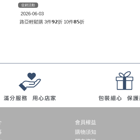
促銷活動
2026-06-03
路亞輕鬆購 3件𝟵𝟮折 10件𝟴𝟱折
介
會員權益
募
購物須知