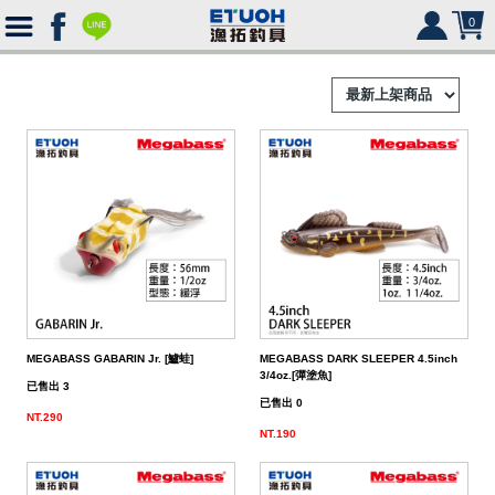
0
首
頁
釣
Ｈ
竿
捲
便
Ｏ
攜
線
路
HR
海
2000
Ｍ
式
水
器
型
亞
湯
冰
SHIMANO
HR
SHIMANO
軟
2500
MEGABASS GABARIN Jr. [鱸蛙]
MEGABASS DARK SLEEPER 4.5inch
3/4oz.[彈塗魚]
Ｅ
旅
路
絲
(含)
型
假
匙
米
箱
人
DAIWA
SHIMANO
HR
DAIWA
SHIMANO
海
5000
硬
已售出 3
已售出 0
NT.290
行
亞
竿
水
以
-
型
餌
亮
諾
鉛
式
身
魚
MEGABASS
DAIWA
SHIMANO
HR
其
DAIWA
SHIMANO
SHIMANO
淡
手
軟
救
NT.190
竿
竿
路
水
下
5000
(不
煞
片
筆
顫
冰
式
部
生
偏
鉤．
釣
其
其
DAIWA
SHIMANO
HR
他
其
DAIWA
SHIMANO
DAIWA
SHIMANO
HR
黑
淡
配
海