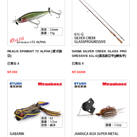
帶
潔
荷
子．
其
劑
掛
椅
它
子
REALIS SPINBAIT 72 ALPHA [硬式路
DAIWA SILVER CREEK GLASS PRO
亞]
GRESSIVE 61L-G[溪流路亞竿][鱒魚竿]
已售出 4
已售出 0
NT.350
NT.10200