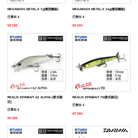
餌
魚
捲
魚
狀
T
配
件
受
品
夾
衣
套
帽
丸
桿
蓋
其
品
動
季
區
資
片
釣
他
他
GAMAKATSU
GAMAKATSU
GAMAKATSU
者
精
他
餌
MEGABASS METAL-X 7g[微型鐵板]
MEGABASS METAL-X 14g[微型鐵板]
頭
／
／
尾
昆
件
盒．
活
子
他
專
訊
專
魚
釣
其
其
其
工
SHIMANO
已售出 4
已售出 4
泥
條
／
蟲
蝦/
餌
餌
誘
改
區
區
小
場
他
他
他
DAIWA
NT.190
NT.200
棒
狀
捲
型
蟹
雷
杓．
桶
餌
取
裝
教
介
GAMAKATSU
軟
尾
型
蛙
其
杓
袋
水
玉
零
室
紹
其
蟲
／
／
他
路
立
桶
柄．
活
配
他
針
鱸
類
亞
路
網．
漁
束
件
尾
蛙
路
鉤
亞
路
框
網．
帶．
抓
亞
／
用
亞
扣
線
魚
保
REALIS SPINBAIT 62 ALPHA [硬式路
REALIS SPINBAIT 70[硬式路亞]
亞]
鐵
鉛
用
杯
布
養
貼
已售出 3
已售出 0
NT.380
板
類
雜
套．
油．
紙
竿
NT.350
鉤
貨
背
清
座．
桌