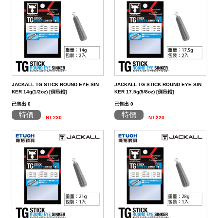
JACKALL TG STICK ROUND EYE SIN
JACKALL TG STICK ROUND EYE SIN
KER 14g(1/2oz) [倒吊鉛]
KER 17.5g(5/8oz) [倒吊鉛]
已售出 0
已售出 0
特價
特價
NT.230
NT.220