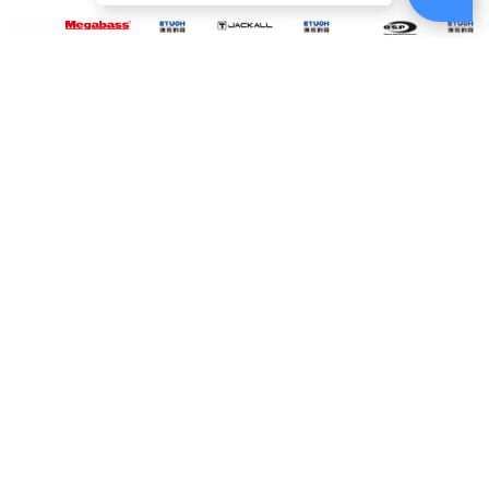
ABOUT
US
MEGABASS
JACKALL SWING
O.S.P BLITZ SSR
DUO
SHAD
DEEP-SIX [路亞硬
MIKEY 72 [路亞硬
[OSP] [路亞硬餌]
[
餌]
餌] [多節魚]
$450
$610
$520
電話：(02)2821-1119
週一至週五am9:00~18:00
例假日無提供電話客服