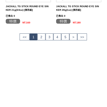
JACKALL TG STICK ROUND EYE SIN
JACKALL TG STICK ROUND EYE SIN
KER 21g(3/4oz) [倒吊鉛]
KER 28g(1oz) [倒吊鉛]
已售出 0
已售出 0
特價
特價
NT.160
NT.180
<<
1
2
3
4
5
>
>>