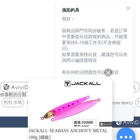
漁拓釣具
您好：
因商品與門市同步販售，若是訂單
中需要從分店調貨的商品，可能需
要等待5-15個工作天(不含例假
日)。
如果需要加快出貨，建議您可以先
詢問小編現貨情況
有任何釣法問題也可以先留言
我們會盡快協助您
shimano
你喜歡的分類
謝謝
包包 水瓶
毛帽 JACKALL
活蝦 船釣
XL KZ
RYUKI VIB
回覆至 漁拓釣具
猜你喜歡
JACKALL SEABASS ANCHOVY METAL
100g [鐵板]