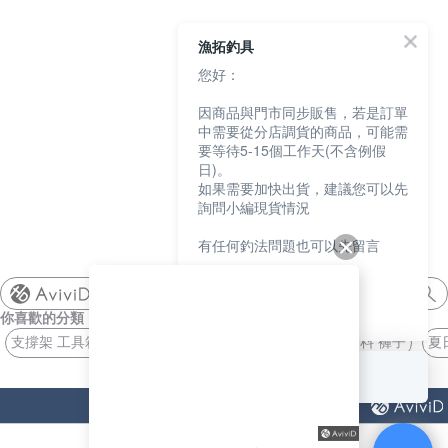
漁拓釣具
您好：
因商品與門市同步販售，若是訂單
中需要從分店調貨的商品，可能需
要等待5-15個工作天(不含例假
日)。
如果需要加快出貨，建議您可以先
詢問小編現貨情況
有任何釣法問題也可以先留言
我們會盡快協助您
shimano
你喜歡的分類
謝謝
支撐架 工具箱
置物 工具
防水材料 褲子
夏
CUP JACKALL
回覆至 漁拓釣具
猜你喜歡