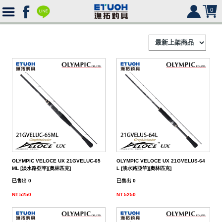
0
首
頁
釣
Ｈ
竿
捲
便
Ｏ
攜
線
路
HR
海
2000
Ｍ
式
水
器
型
亞
湯
冰
SHIMANO
HR
SHIMANO
軟
2500
OLYMPIC VELOCE UX 21GVELUC-65
OLYMPIC VELOCE UX 21GVELUS-64
ML [淡水路亞竿][奧林匹克]
L [淡水路亞竿][奧林匹克]
Ｅ
旅
路
絲
(含)
型
假
匙
米
箱
人
DAIWA
SHIMANO
HR
DAIWA
SHIMANO
海
5000
硬
已售出 0
已售出 0
行
亞
竿
水
以
-
型
餌
亮
諾
鉛
式
身
魚
MEGABASS
DAIWA
SHIMANO
HR
其
DAIWA
SHIMANO
SHIMANO
淡
手
軟
救
NT.5250
NT.5250
竿
竿
路
水
下
5000
(不
煞
片
筆
顫
冰
式
部
生
偏
鉤．
釣
其
其
DAIWA
SHIMANO
HR
他
其
DAIWA
SHIMANO
DAIWA
SHIMANO
HR
黑
淡
配
海