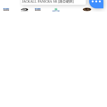
JACKALL PANICRA SR [路亞硬餌]
ABOUT
US
O.S.P DOLIVE
EVERGREEN EGI
J
HR TACHIUO 太刀
SHRIMP 4.0吋
BANCHO 番長 3.0
PANI
鐵板 210g [船釣鐵
[OSP] [路亞軟餌]
TYPE D [木蝦]
板]
$270
$190
$249
電話：(02)2821-1119
週一至週五am9:00~18:00