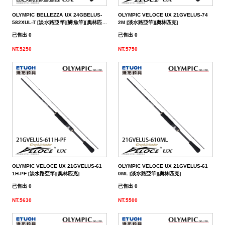
餌
魚
捲
魚
狀
T
配
件
受
品
夾
衣
套
帽
丸
桿
蓋
其
品
動
季
區
資
片
釣
他
他
GAMAKATSU
GAMAKATSU
GAMAKATSU
者
精
他
餌
OLYMPIC BELLEZZA UX 24GBELUS-
OLYMPIC VELOCE UX 21GVELUS-74
頭
／
／
尾
昆
件
盒．
活
子
他
專
訊
專
魚
釣
其
其
其
工
SHIMANO
582XUL-T [淡水路亞竿][鱒魚竿][奧林匹
2M [淡水路亞竿][奧林匹克]
克]
已售出 0
已售出 0
泥
條
／
蟲
蝦/
餌
餌
誘
改
區
區
小
場
他
他
他
DAIWA
NT.5250
NT.5750
棒
狀
捲
型
蟹
雷
杓．
桶
餌
取
裝
教
介
GAMAKATSU
軟
尾
型
蛙
其
杓
袋
水
玉
零
室
紹
其
蟲
／
／
他
路
立
桶
柄．
活
配
他
針
鱸
類
亞
路
網．
漁
束
件
尾
蛙
路
鉤
亞
路
框
網．
帶．
抓
亞
／
用
亞
扣
線
魚
保
OLYMPIC VELOCE UX 21GVELUS-61
OLYMPIC VELOCE UX 21GVELUS-61
鐵
鉛
用
杯
布
養
貼
1H-PF [淡水路亞竿][奧林匹克]
0ML [淡水路亞竿][奧林匹克]
已售出 0
已售出 0
板
類
雜
套．
油．
紙
竿
NT.5630
NT.5500
鉤
貨
背
清
座．
桌