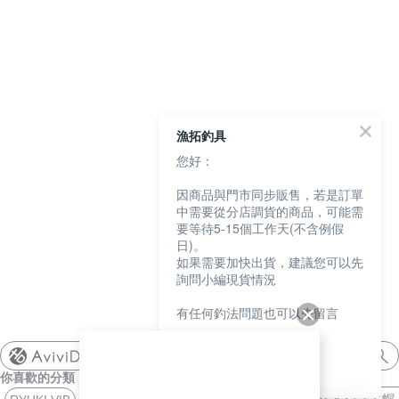
餌
魚
捲
魚
狀
T
配
件
受
品
夾
衣
套
帽
丸
桿
蓋
其
品
動
季
區
資
片
釣
他
他
GAMAKATSU
GAMAKATSU
GAMAKATSU
者
精
他
餌
頭
／
／
尾
昆
件
盒．
活
子
他
專
訊
專
魚
釣
其
其
其
工
SHIMANO
泥
條
／
蟲
蝦/
餌
餌
誘
改
區
區
小
場
他
他
他
DAIWA
棒
狀
捲
型
蟹
雷
杓．
桶
餌
取
裝
教
介
GAMAKATSU
漁拓釣具
軟
尾
型
蛙
其
杓
袋
水
玉
零
室
紹
其
您好：
蟲
／
／
他
路
立
桶
柄．
活
配
他
因商品與門市同步販售，若是訂單
針
鱸
類
亞
路
網．
漁
束
件
中需要從分店調貨的商品，可能需
要等待5-15個工作天(不含例假
尾
蛙
路
鉤
亞
路
框
網．
帶．
抓
日)。
如果需要加快出貨，建議您可以先
亞
／
用
亞
扣
線
魚
保
詢問小編現貨情況
鐵
鉛
用
杯
布
養
貼
有任何釣法問題也可以先留言
板
類
雜
套．
油．
紙
竿
我們會盡快協助您
shimano
鉤
貨
背
清
座．
桌
你喜歡的分類
謝謝