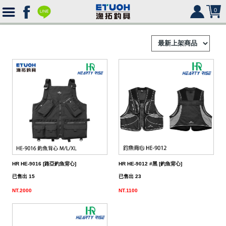
0
首
頁
釣
Ｈ
竿
捲
便
Ｏ
攜
線
路
HR
海
2000
Ｍ
式
水
器
型
亞
湯
冰
SHIMANO
HR
SHIMANO
軟
2500
HR HE-9016 [路亞釣魚背心]
HR HE-9012 #黑 [釣魚背心]
Ｅ
旅
路
絲
(含)
型
假
匙
米
箱
人
DAIWA
SHIMANO
HR
DAIWA
SHIMANO
海
5000
硬
已售出 15
已售出 23
NT.2000
NT.1100
行
亞
竿
水
以
-
型
餌
亮
諾
鉛
式
身
魚
MEGABASS
DAIWA
SHIMANO
HR
其
DAIWA
SHIMANO
SHIMANO
淡
手
軟
救
竿
竿
路
水
下
5000
(不
煞
片
筆
顫
冰
式
部
生
偏
鉤．
釣
其
其
DAIWA
SHIMANO
HR
他
其
DAIWA
SHIMANO
DAIWA
SHIMANO
HR
黑
淡
配
海