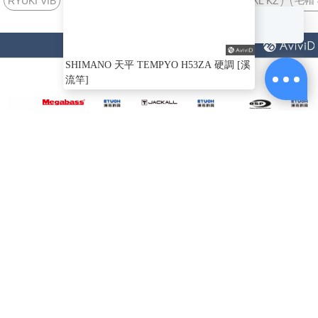
TYPE 浮標
活蝦 船釣
包包 水瓶
毛帽 
RYUKI VIB
帶
潔
荷
子．
其
XL KZ
回覆至 漁拓釣具
劑
掛
椅
它
猜你喜歡
子
SHIMANO 天平 TEMPYO H53ZA 硬調 [溪
流竿]
ABOUT
US
MEGABASS
JACKALL SWING
O.S.P BLITZ SSR
DUO
SHAD
DEEP-SIX [路亞硬
MIKEY 72 [路亞硬
[OSP] [路亞硬餌]
[
餌]
餌] [多節魚]
$450
$610
$520