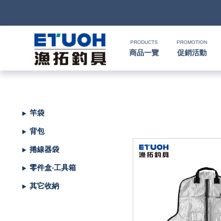
PRODUCTS
PROMOTION
商品一覽
促銷活動
首
頁
釣
竿袋
Ｈ
竿
捲
便
背包
Ｏ
攜
線
路
HR
海
2000
捲線器袋
Ｍ
式
水
器
型
亞
湯
冰
SHIMANO
HR
SHIMANO
軟
2500
零件盒‧工具箱
Ｅ
旅
路
絲
(含)
型
假
匙
米
箱
人
DAIWA
SHIMANO
HR
DAIWA
SHIMANO
海
5000
硬
其它收納
行
亞
竿
水
以
-
型
餌
亮
諾
鉛
式
身
魚
MEGABASS
DAIWA
SHIMANO
HR
其
DAIWA
SHIMANO
SHIMANO
淡
手
軟
救
竿
竿
路
水
下
5000
(不
煞
片
筆
顫
冰
式
部
生
偏
鉤．
釣
其
其
DAIWA
SHIMANO
HR
他
其
DAIWA
SHIMANO
DAIWA
SHIMANO
HR
黑
淡
配
海