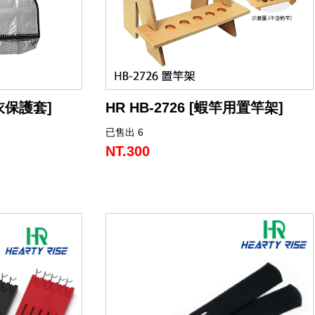
生衣保護套]
HR HB-2726 [蝦竿用置竿架]
已售出 6
作。
密集板材質，搭配雷射圖標，可放置5支釣
竿。
NT.300
攜帶便利。
四片式設計，組裝容易，卡槽互扣即完成
衣架收納。
組裝。