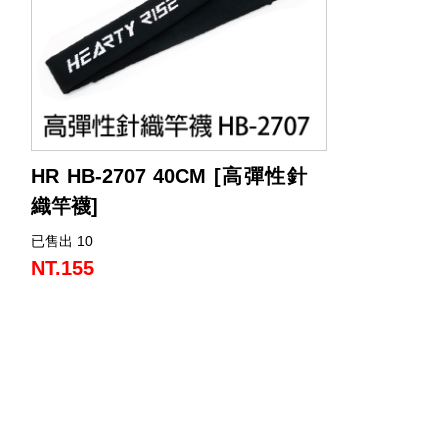
HR HB-2707 40CM [高彈性針
織竿襪]
已售出 10
高彈性針織竿襪，有效保護竿身不刮傷。
NT.155