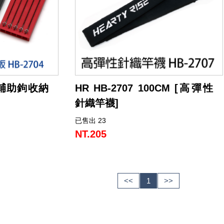
鐵板輔助鉤收納
HR HB-2707 100CM [高彈性
針織竿襪]
已售出 23
 鐵板輔助鉤設計的
高彈性針織竿襪，有效保護竿身不刮傷。
長度的輔助鉤，
NT.205
納方便，取出容
困擾。
<<
1
>>