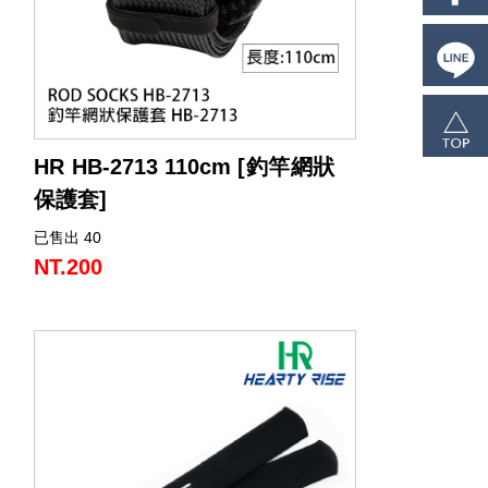
HR HB-2713 110cm [釣竿網狀
保護套]
已售出 40
釣竿網狀保護套，採用網眼布尼龍材料製
成，
NT.200
獨特的編織結構，方便使用，
輕鬆套入釣竿即完成保護效果，有效避免
釣竿產生碰撞及刮痕。