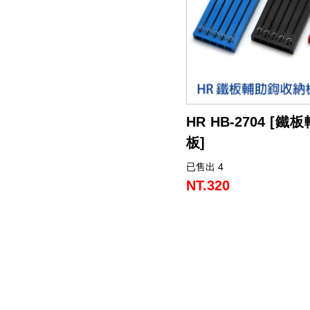
餌
魚
捲
魚
狀
T
配
件
受
品
夾
衣
套
帽
丸
桿
蓋
其
品
動
季
區
資
片
釣
他
他
GAMAKATSU
GAMAKATSU
GAMAKATSU
者
精
他
餌
頭
／
／
尾
昆
件
盒．
活
子
他
專
訊
專
魚
釣
其
其
其
工
SHIMANO
泥
條
／
蟲
蝦/
餌
餌
誘
改
區
區
小
場
他
他
他
DAIWA
棒
狀
捲
型
蟹
雷
杓．
桶
餌
取
裝
教
介
GAMAKATSU
軟
尾
型
蛙
其
杓
袋
水
玉
零
室
紹
其
HR HB-2704 [
蟲
／
／
他
路
立
桶
柄．
活
配
他
板]
針
鱸
類
亞
路
網．
漁
束
件
已售出 4
專為 SLOW JIGGING
尾
蛙
路
鉤
亞
路
框
網．
帶．
抓
收納板，能輕易固定多種
NT.320
同時收納五副鉤子，收
亞
／
用
亞
扣
線
魚
保
易，不再讓鉤子糾結造成
鐵
鉛
用
杯
布
養
貼
板
類
雜
套．
油．
紙
竿
鉤
貨
背
清
座．
桌