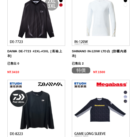
帶
潔
荷
子．
其
劑
掛
椅
它
子
DAIWA DE-7723 #2XL-#3XL [長袖上
SHIMANO IN-120W LTD白 [防曬內搭
衣]
衣]
已售出 0
已售出 2
特價
NT.3410
NT.1500