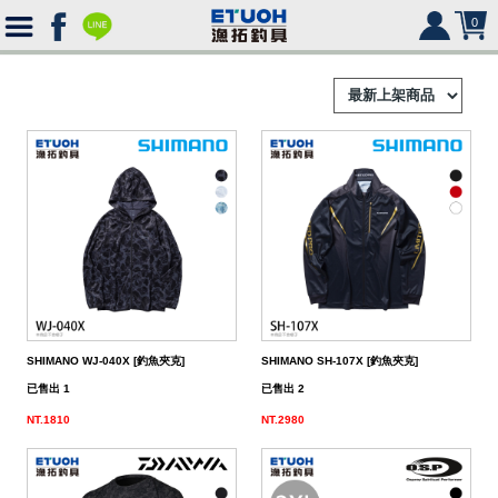
0
首
頁
釣
Ｈ
竿
捲
便
Ｏ
攜
線
路
HR
海
2000
Ｍ
式
水
器
型
亞
湯
冰
SHIMANO
HR
SHIMANO
軟
2500
SHIMANO WJ-040X [釣魚夾克]
SHIMANO SH-107X [釣魚夾克]
Ｅ
旅
路
絲
(含)
型
假
匙
米
箱
人
DAIWA
SHIMANO
HR
DAIWA
SHIMANO
海
5000
硬
已售出 1
已售出 2
NT.1810
NT.2980
行
亞
竿
水
以
-
型
餌
亮
諾
鉛
式
身
魚
MEGABASS
DAIWA
SHIMANO
HR
其
DAIWA
SHIMANO
SHIMANO
淡
手
軟
救
竿
竿
路
水
下
5000
(不
煞
片
筆
顫
冰
式
部
生
偏
鉤．
釣
其
其
DAIWA
SHIMANO
HR
他
其
DAIWA
SHIMANO
DAIWA
SHIMANO
HR
黑
淡
配
海