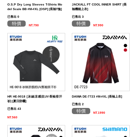
餌
魚
捲
魚
狀
T
配
件
受
品
夾
衣
套
帽
丸
桿
蓋
其
品
動
季
區
資
片
釣
他
他
GAMAKATSU
GAMAKATSU
GAMAKATSU
者
精
他
餌
O.S.P Dry Long Sleeves T-Shirts Mo
JACKALL FT COOL INNER SHIRT [長
del Scale BB #M-#XL [OSP] [長袖T恤]
袖機能上衣]
頭
／
／
尾
昆
件
盒．
活
子
他
專
訊
專
魚
釣
其
其
其
工
SHIMANO
已售出 0
已售出 3
特價
特價
泥
條
／
蟲
蝦/
餌
餌
誘
改
區
區
小
場
他
他
他
DAIWA
NT.790
NT.990
棒
狀
捲
型
蟹
雷
杓．
桶
餌
取
裝
教
介
GAMAKATSU
軟
尾
型
蛙
其
杓
袋
水
玉
零
室
紹
其
蟲
／
／
他
路
立
桶
柄．
活
配
他
針
鱸
類
亞
路
網．
漁
束
件
尾
蛙
路
鉤
亞
路
框
網．
帶．
抓
亞
／
用
亞
扣
線
魚
保
HR HE-9018 [冰絲涼感抗UV長袖排汗
DAIWA DE-7723 #M-#XL [長袖上衣]
衫] [夏日防曬]
鐵
鉛
用
杯
布
養
貼
已售出 2
已售出 43
特價
NT.1990
板
類
雜
套．
油．
紙
竿
NT.560
鉤
貨
背
清
座．
桌