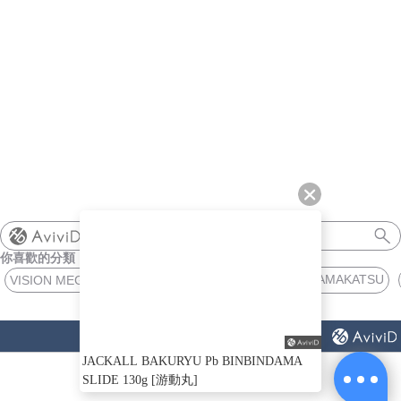
shimano
你喜歡的分類
膠底鞋 GAMAKATSU
VISION MEGABASS
TRAILER SPIDER
猜你喜歡
JACKALL BAKURYU Pb BINBINDAMA
SLIDE 130g [游動丸]
ABOUT