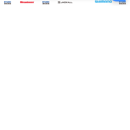
US
MEGABASS
JACKALL TG
SHIMANO YA-
JACK
VISION ONETEN
BINBIN SWITCH
SHA
021B 銀 #M [野猿
80g AMADAI
Jr [路亞硬餌]
MAG
挫勾]
SPECIAL 馬頭式樣
$380
$720
$450
2TON
[游動丸]
電話：(02)2821-1119
週一至週五am9:00~18:00
例假日無提供電話客服