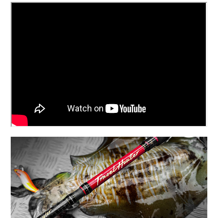
帶
潔
荷
子．
其
劑
掛
椅
它
子