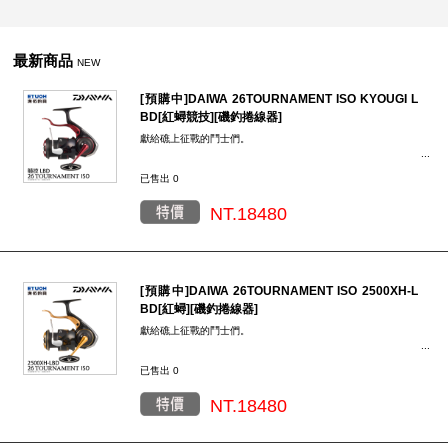
最新商品
NEW
[預購中]DAIWA 26TOURNAMENT ISO KYOUGI L
BD[紅蟳競技][磯釣捲線器]
獻給礁上征戰的鬥士們。
「TOURNAMENT」的使命是始終搭載最先進與尖端的科技，
已售出 0
並持續進化。在可能會發生嚴酷情況的礁石上，釣具的使命就
是將釣魚人的表現提升到最大化。
NT.18480
TOURNAMENT所涉及的領域是礁釣中要求最高集中力與技術
的「競技」以及「與大魚的對峙」。這是一款帶來釣魚技術革
新，並能讓釣魚人滿足的產品。迅速採用最先進的技術，建立
磯釣的新標準。更強、更快、更舒適……這樣的探索永無止
境，並始終與鬥士們同在。
[預購中]DAIWA 26TOURNAMENT ISO 2500XH-L
BD[紅蟳][磯釣捲線器]
獻給礁上征戰的鬥士們。
「TOURNAMENT」的使命是始終搭載最先進與尖端的科技，
已售出 0
並持續進化。在可能會發生嚴酷情況的礁石上，釣具的使命就
是將釣魚人的表現提升到最大化。
NT.18480
TOURNAMENT所涉及的領域是礁釣中要求最高集中力與技術
的「競技」以及「與大魚的對峙」。這是一款帶來釣魚技術革