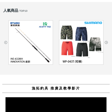
人氣商品
TOP10
VIEW
VIEW
HR INNOVATION 創新
SHIMANO WP-043T 卡
INS-632MH [船釣路亞竿]
其迷彩 #2XL #3XL [短褲]
[直柄手持透抽竿]
漁拓釣具 推廣及教學影片