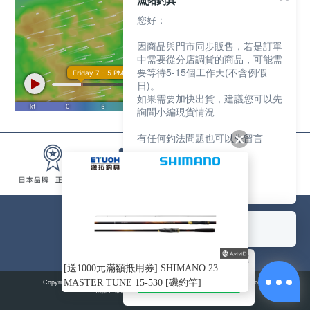
漁拓釣具
您好：
因商品與門市同步販售，若是訂單
中需要從分店調貨的商品，可能需
要等待5-15個工作天(不含例假
日)。
如果需要加快出貨，建議您可以先
詢問小編現貨情況
有任何釣法問題也可以先留言
我們會盡快協助您
謝謝
電話：(02)2821-1119
回覆至 漁拓釣具
週一至週五am9:00~18:00
例假日無提供電話客服
訂閱我接收更多優惠內容
[送1000元滿額抵用券] SHIMANO 23
連結 LINE 帳號
MASTER TUNE 15-530 [磯釣竿]
Copyright © ETUOH All Rights Reserved Privacy policyTerms and conditions.
漁拓企業股份有限公司 統一編號:22725099
ABOUT
康德科技 系統設計
US