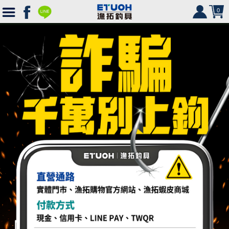
0
首
頁
釣
Ｈ
竿
捲
便
Ｏ
攜
線
路
HR
海
2000
Ｍ
式
水
器
型
亞
湯
冰
SHIMANO
HR
SHIMANO
軟
2500
Ｅ
旅
路
絲
(含)
型
假
匙
米
箱
人
DAIWA
SHIMANO
HR
DAIWA
SHIMANO
海
5000
硬
行
亞
竿
水
以
-
型
餌
亮
諾
鉛
式
身
魚
MEGABASS
DAIWA
SHIMANO
HR
其
DAIWA
SHIMANO
SHIMANO
淡
手
軟
救
竿
竿
路
水
下
5000
(不
煞
片
筆
顫
冰
式
部
生
偏
鉤．
釣
其
其
DAIWA
SHIMANO
HR
他
其
DAIWA
SHIMANO
DAIWA
SHIMANO
HR
黑
淡
配
海