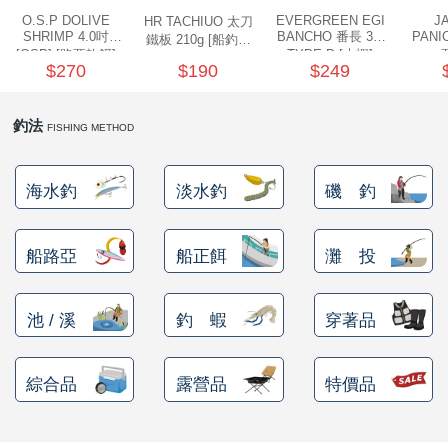
餌
魚
捲
魚
狀
T
配
件
受
品
夾
衣
套
帽
丸
桿
蓋
其
品
動
季
區
資
片
釣
他
他
GAMAKATSU
GAMAKATSU
GAMAKATSU
者
精
他
餌
O.S.P DOLIVE
EVERGREEN EGI
J
HR TACHIUO 太刀
SHRIMP 4.0吋
BANCHO 番長 3.0
PANI
鐵板 210g [船釣鐵
頭
／
／
尾
昆
件
盒．
活
子
他
專
訊
專
魚
釣
其
其
其
工
SHIMANO
[OSP] [路亞軟餌]
TYPE D [木蝦]
板]
$270
$190
$249
泥
條
／
蟲
蝦/
餌
餌
誘
改
區
區
小
場
他
他
他
DAIWA
棒
狀
捲
型
蟹
雷
杓．
桶
餌
取
裝
教
介
GAMAKATSU
釣法
FISHING METHOD
軟
尾
型
蛙
其
杓
袋
水
玉
零
室
紹
其
蟲
／
／
他
路
立
桶
柄．
活
配
他
海水釣
淡水釣
磯 釣
針
鱸
類
亞
路
網．
漁
束
件
船路亞
船正餌
灘 投
尾
蛙
路
鉤
亞
路
框
網．
帶．
抓
亞
／
用
亞
扣
線
魚
保
池 / 溪
釣 蝦
穿著品
鐵
鉛
用
杯
布
養
貼
板
類
雜
套．
油．
紙
竿
綜合品
露營品
特價品
鉤
貨
背
清
座．
桌