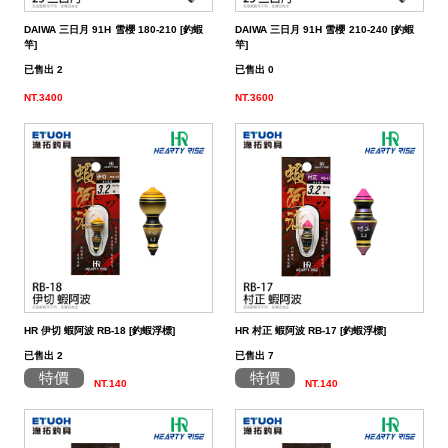
餌
魚
捲
魚
狀
T
配
件
受
品
夾
衣
套
帽
丸
桿
蓋
其
品
動
季
區
資
片
釣
他
他
GAMAKATSU
GAMAKATSU
GAMAKATSU
者
精
他
餌
DAIWA 三日月 91H 雪櫻 180-210 [釣蝦
DAIWA 三日月 91H 雪櫻 210-240 [釣蝦
頭
／
／
尾
昆
件
盒．
活
子
他
專
訊
專
魚
釣
其
其
其
工
SHIMANO
竿]
竿]
已售出 2
已售出 0
泥
條
／
蟲
蝦/
餌
餌
誘
改
區
區
小
場
他
他
他
DAIWA
NT.3400
NT.3600
棒
狀
捲
型
蟹
雷
杓．
桶
餌
取
裝
教
介
GAMAKATSU
軟
尾
型
蛙
其
杓
袋
水
玉
零
室
紹
其
蟲
／
／
他
路
立
桶
柄．
活
配
他
針
鱸
類
亞
路
網．
漁
束
件
尾
蛙
路
鉤
亞
路
框
網．
帶．
抓
亞
／
用
亞
扣
線
魚
保
HR 伊切 蝦阿波 RB-18 [釣蝦浮標]
HR 村正 蝦阿波 RB-17 [釣蝦浮標]
鐵
鉛
用
杯
布
養
貼
已售出 2
已售出 7
板
類
雜
套．
油．
紙
竿
特價
特價
NT.140
NT.140
鉤
貨
背
清
座．
桌