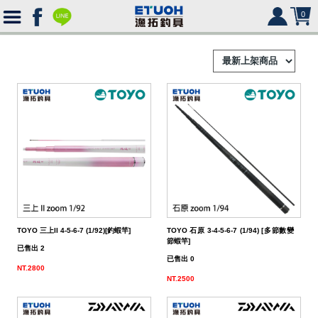
0
首
頁
釣
Ｈ
竿
捲
便
Ｏ
攜
線
路
HR
海
2000
Ｍ
式
水
器
型
亞
湯
冰
SHIMANO
HR
SHIMANO
軟
2500
TOYO 三上II 4-5-6-7 (1/92)[釣蝦竿]
TOYO 石原 3-4-5-6-7 (1/94) [多節數變
節蝦竿]
Ｅ
旅
路
絲
(含)
型
假
匙
米
箱
人
DAIWA
SHIMANO
HR
DAIWA
SHIMANO
海
5000
硬
已售出 2
已售出 0
NT.2800
行
亞
竿
水
以
-
型
餌
亮
諾
鉛
式
身
魚
MEGABASS
DAIWA
SHIMANO
HR
其
DAIWA
SHIMANO
SHIMANO
淡
手
軟
救
NT.2500
竿
竿
路
水
下
5000
(不
煞
片
筆
顫
冰
式
部
生
偏
鉤．
釣
其
其
DAIWA
SHIMANO
HR
他
其
DAIWA
SHIMANO
DAIWA
SHIMANO
HR
黑
淡
配
海