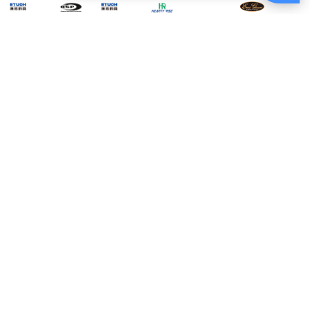
US
O.S.P DOLIVE
EVERGREEN EGI
J
HR TACHIUO 太刀
SHRIMP 4.0吋
BANCHO 番長 3.0
PANI
鐵板 210g [船釣鐵
[OSP] [路亞軟餌]
TYPE D [木蝦]
板]
$270
$190
$249
電話：(02)2821-1119
週一至週五am9:00~18:00
例假日無提供電話客服