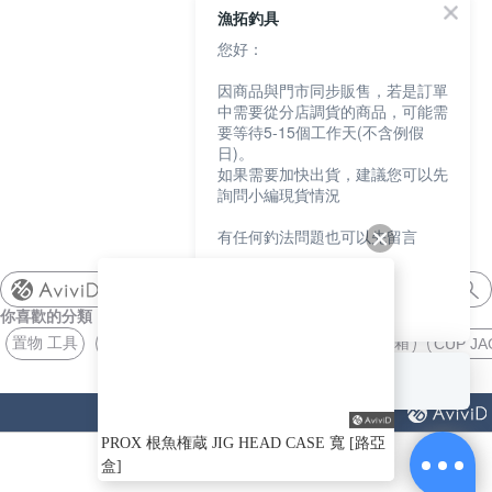
漁拓釣具
您好：
因商品與門市同步販售，若是訂單
中需要從分店調貨的商品，可能需
要等待5-15個工作天(不含例假
日)。
如果需要加快出貨，建議您可以先
詢問小編現貨情況
有任何釣法問題也可以先留言
我們會盡快協助您
shimano
你喜歡的分類
謝謝
置物 工具
防水材料 褲子
夏日 長袖
支撐架 工具箱
CUP JA
回覆至 漁拓釣具
猜你喜歡
PROX 根魚権蔵 JIG HEAD CASE 寬 [路亞
盒]
ABOUT