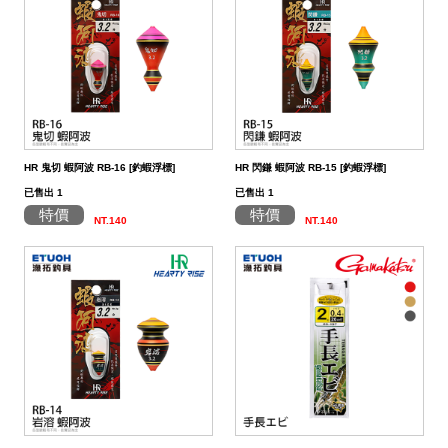
帶
潔
荷
子．
其
劑
掛
椅
它
子
HR 鬼切 蝦阿波 RB-16 [釣蝦浮標]
HR 閃鎌 蝦阿波 RB-15 [釣蝦浮標]
已售出 1
已售出 1
特價
特價
NT.140
NT.140