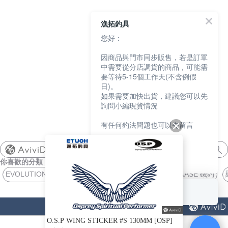
漁拓釣具
您好：
因商品與門市同步販售，若是訂單
中需要從分店調貨的商品，可能需
要等待5-15個工作天(不含例假
日)。
如果需要加快出貨，建議您可以先
詢問小編現貨情況
有任何釣法問題也可以先留言
我們會盡快協助您
shimano
你喜歡的分類
謝謝
EVOLUTION 路亞竿
外掛 船釣
KASE 磯釣
BODY WORM
回覆至 漁拓釣具
猜你喜歡
O.S.P WING STICKER #S 130MM [OSP]