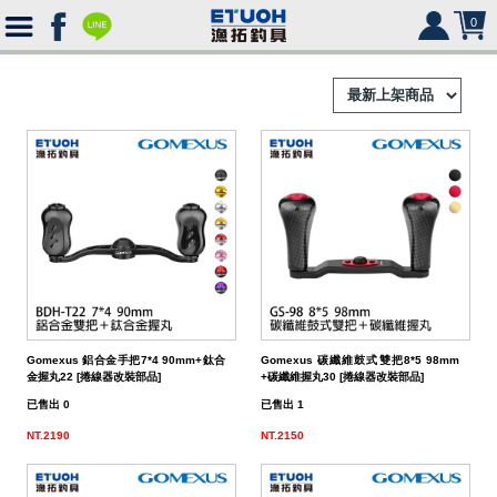
0
首
頁
釣
Ｈ
竿
捲
便
Ｏ
攜
線
路
HR
海
2000
Ｍ
式
水
器
型
亞
湯
冰
SHIMANO
HR
SHIMANO
軟
2500
Gomexus 鋁合金手把7*4 90mm+鈦合
Gomexus 碳纖維鼓式雙把8*5 98mm
金握丸22 [捲線器改裝部品]
+碳纖維握丸30 [捲線器改裝部品]
Ｅ
旅
路
絲
(含)
型
假
匙
米
箱
人
DAIWA
SHIMANO
HR
DAIWA
SHIMANO
海
5000
硬
已售出 0
已售出 1
行
亞
竿
水
以
-
型
餌
亮
諾
鉛
式
身
魚
MEGABASS
DAIWA
SHIMANO
HR
其
DAIWA
SHIMANO
SHIMANO
淡
手
軟
救
NT.2190
NT.2150
竿
竿
路
水
下
5000
(不
煞
片
筆
顫
冰
式
部
生
偏
鉤．
釣
其
其
DAIWA
SHIMANO
HR
他
其
DAIWA
SHIMANO
DAIWA
SHIMANO
HR
黑
淡
配
海