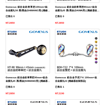
餌
魚
捲
魚
狀
T
配
件
受
品
夾
衣
套
帽
丸
桿
蓋
其
品
動
季
區
資
片
釣
他
他
GAMAKATSU
GAMAKATSU
GAMAKATSU
者
精
他
餌
Gomexus 鋁合金紡車單把100mm+鈦
Gomexus 鋁合金紡車單把90mm+鈦合
頭
／
／
尾
昆
件
盒．
活
子
他
專
訊
專
魚
釣
其
其
其
工
SHIMANO
合金握丸50 黑/黑金(SHIMANO用) [捲線
金握丸45 黑/黑金(DAIWA用) [捲線器改
器改裝部品]
裝部品]
已售出 0
已售出 0
泥
條
／
蟲
蝦/
餌
餌
誘
改
區
區
小
場
他
他
他
DAIWA
NT.2850
NT.2850
棒
狀
捲
型
蟹
雷
杓．
桶
餌
取
裝
教
介
GAMAKATSU
軟
尾
型
蛙
其
杓
袋
水
玉
零
室
紹
其
蟲
／
／
他
路
立
桶
柄．
活
配
他
針
鱸
類
亞
路
網．
漁
束
件
尾
蛙
路
鉤
亞
路
框
網．
帶．
抓
亞
／
用
亞
扣
線
魚
保
Gomexus 鋁合金紡車單把90mm+鈦合
Gomexus 鋁合金手把7*4 100mm+鈦
鐵
鉛
用
杯
布
養
貼
金握丸45 黑/黑金(SHIMANO用) [捲線器
合金握丸22 [捲線器改裝部品]
改裝部品]
已售出 0
已售出 1
板
類
雜
套．
油．
紙
竿
NT.2850
NT.2190
鉤
貨
背
清
座．
桌