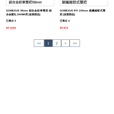
GOMEXUS 98mm 鋁合金紡車雙把 鋁
GOMEXUS 8*5 105mm 碳纖維鼓式雙
合金握丸 DAIWA用 [改裝部品]
把 [改裝部品]
已售出 5
已售出 4
NT.1690
NT.870
<<
1
2
>
>>