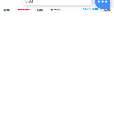
[貼紙]
ABOUT
US
MEGABASS
JACKALL TG
SHIMANO YA-
JACK
VISION ONETEN
BINBIN SWITCH
SHA
021B 銀 #M [野猿
80g AMADAI
Jr [路亞硬餌]
MAG
挫勾]
SPECIAL 馬頭式樣
$380
$720
$450
2TON
[游動丸]
電話：(02)2821-1119
週一至週五am9:00~18:00