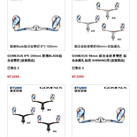
帶
潔
荷
子．
其
劑
掛
椅
它
子
GOMEXUS 8*5 100mm 鼓捲BLADE鈦
GOMEXUS 98mm 鋁合金紡車雙把 鈦
合金雙把 [改裝部品]
合金握丸 鈦把 SHIMANO用 [改裝部品]
已售出 2
已售出 3
NT.2290
NT.2250