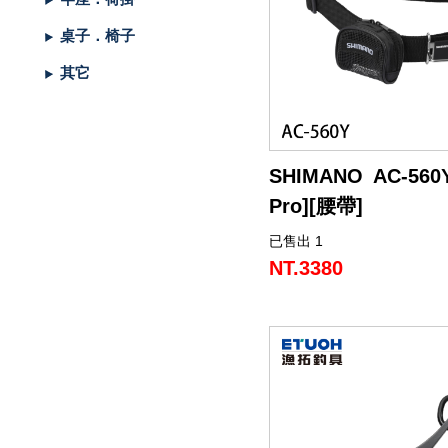
餌
魚
捲
魚
狀
T
配
件
受
品
夾
衣
套
帽
丸
桿
蓋
其
品
動
季
區
資
片
釣
他
他
GAMAKATSU
GAMAKATSU
GAMAKATSU
者
精
他
餌
桌子．椅子
頭
／
／
尾
昆
件
盒．
活
子
他
專
訊
專
魚
釣
其
其
其
工
SHIMANO
其它
泥
條
／
蟲
蝦/
餌
餌
誘
改
區
區
小
場
他
他
他
DAIWA
棒
狀
捲
型
蟹
雷
杓．
桶
餌
取
裝
教
介
GAMAKATSU
軟
尾
型
蛙
其
杓
袋
水
玉
零
室
紹
其
SHIMANO AC-560Y
蟲
／
／
他
路
立
桶
柄．
活
配
他
Pro][腰帶]
針
鱸
類
亞
路
網．
漁
束
件
已售出 1
【全能型香魚釣專用腰帶 - Lim
尾
蛙
路
鉤
亞
路
框
網．
帶．
抓
列】
NT.3380
▌革命性 BOA® Li2 雙向
亞
／
用
亞
扣
線
魚
保
• 旋鈕式一鍵鎖定/瞬釋設計
• 專利快拆按鈕實現單手秒
鐵
鉛
用
杯
布
養
貼
板
類
雜
套．
油．
紙
竿
▌多向式撈網掛載系統
• 獨創可逆式插槽設計，
鉤
貨
背
清
座．
桌
攜行習慣