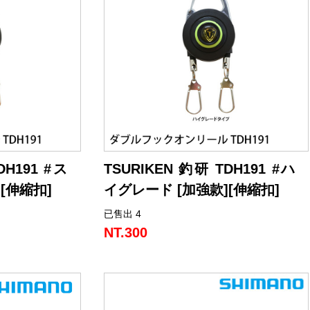
DH191 #ス
TSURIKEN 釣研 TDH191 #ハ
[伸縮扣]
イグレード [加強款][伸縮扣]
已售出 4
搭配兩種掛物
雙扣拉環, 可同時搭配兩種掛物
加強款: 配有可以暫時固定線的線塞 （螺
NT.300
旋塞）