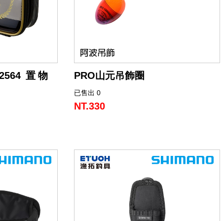
-2564 置物
PRO山元吊飾圈
已售出 0
可掛在手機、車鑰匙等各種地方。
使用W合金18的設計。
NT.330
耐摩擦，易於清
表面塗層使用鑽石塗層技術、表面光澤持
續時間長。
影響包包、釣具
則可能會造成損