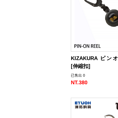
KIZAKURA ピ
[伸縮扣]
已售出 0
線長: 約65cm / 重量: 12g
使用大型登山扣，可以固
NT.380
具袋上！有kizakura跟