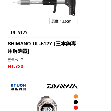
材質：PP 塑膠
尺寸：6.9 X 2.7 CM
重量：約 22 g
顏色：紅色、紫色、粉紅色、黑色、灰色
SHIMANO UL-512Y [三本鉤專
用解鉤器]
已售出 17
【三本鉤專用解鉤器】
• 尖端採用不鏽鋼材質頭部設計
NT.720
• 特殊頭部造型易於接觸魚鉤，鎖定機構確
保穩固抓取
• 可安全解除擬餌鉤組，特別對應三本鉤結
構
• 人道設計減少魚體傷害，實現友善釣獲釋
放