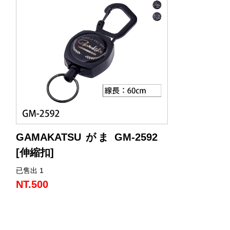
GAMAKATSU がま GM-2592
[伸縮扣]
已售出 1
可承載最大負載重量約180g的物體。
連接部分設有登山扣樣式，因此可以輕鬆
NT.500
地從包包、皮帶環等上安裝或拆卸。有助
於防止工具遺失或掉落。