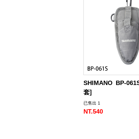
SHIMANO BP-06
套]
已售出 1
可以垂直或水平安裝。適
和腰帶。
NT.540