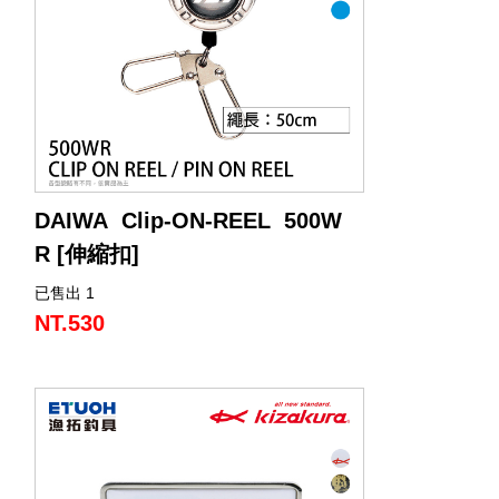
DAIWA Clip-ON-REEL 500W
R [伸縮扣]
已售出 1
可360°旋轉，讓您順利拉伸彈力繩。
附有雙按扣，可讓您連接兩個小物品，而
NT.530
不會讓繩子纏結。