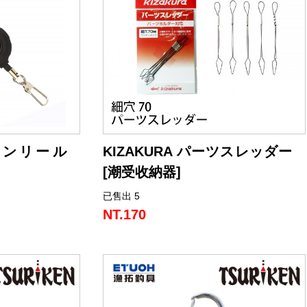
日本品質:可靠的日本製造石英機芯。
可愛設計:3D 海洋角色的矽膠橡膠立體錶
帶。
獨特背蓋:背蓋設計為「うきまろ」護身
符。
ンオンリール
KIZAKURA パーツスレッダー
[潮受收納器]
已售出 5
定在救生衣和釣
NT.170
黑魂兩種樣式。