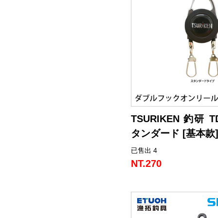
TSURIKEN 釣研 T
タンダード [基本款]
已售出 4
基本款: 雙扣拉環, 可同時
NT.270