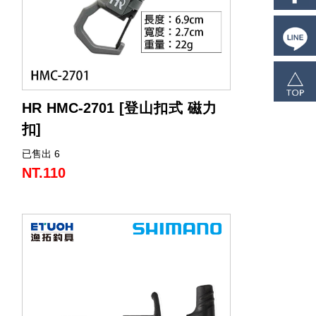
HR HMC-2701 [登山扣式 磁力
扣]
已售出 6
多功能的登山扣式磁力扣，可對應不同使
用方法。
NT.110
登山扣式設計，可吊掛各種小工具，方便
使用，也可分開單獨使用磁力登山扣。
內置強力磁鐵設計，擁有3KG的磁力，可
快速吸附結合，不易分開。
保險扣設計，承重力可達5KG，固定重物
也不怕。
採用 PP 塑膠材質製作，耐用度高，輕巧
又方便。