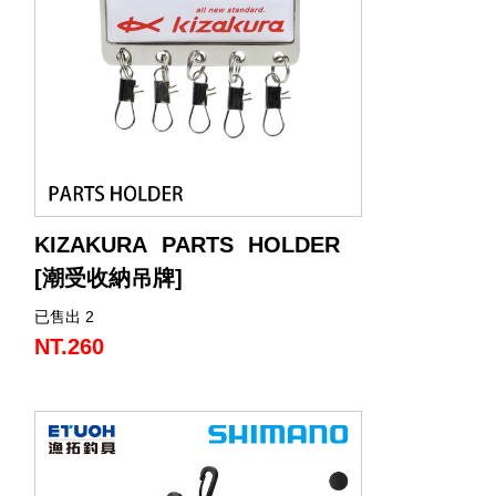
KIZAKURA PARTS HOLDER
[潮受收納吊牌]
已售出 2
推出可與其他品牌的零件穿線器相容的零
件支架！
NT.260
可以搭配在救生衣上使用，可放置常使用
的潮受或是其他零配件，在做替換或是仕
掛組裝時可以方便快速取用。