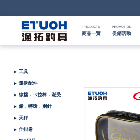
PRODUCTS
PROMOTION
商品一覽
促銷活動
首
頁
釣
工具
Ｈ
竿
捲
便
隨身配件
Ｏ
攜
線
路
HR
海
2000
線擋．卡拉棒．潮受
Ｍ
式
水
器
型
亞
湯
冰
SHIMANO
HR
SHIMANO
軟
2500
鉛．轉環．別針
Ｅ
旅
路
絲
(含)
型
假
匙
米
箱
人
DAIWA
SHIMANO
HR
DAIWA
SHIMANO
海
5000
硬
天秤
行
亞
竿
水
以
-
型
餌
亮
諾
鉛
式
身
魚
MEGABASS
DAIWA
SHIMANO
HR
其
DAIWA
SHIMANO
SHIMANO
淡
手
軟
救
仕掛卷
竿
竿
路
水
下
5000
(不
煞
片
筆
顫
冰
式
部
生
偏
鉤．
釣
其
其
DAIWA
SHIMANO
HR
他
其
DAIWA
SHIMANO
DAIWA
SHIMANO
HR
黑
淡
配
海