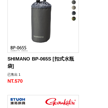
SHIMANO BP-065S [扣式水瓶
袋]
已售出 1
可以垂直和水平安裝。適用於包包、釣魚
背心和腰帶。
NT.570