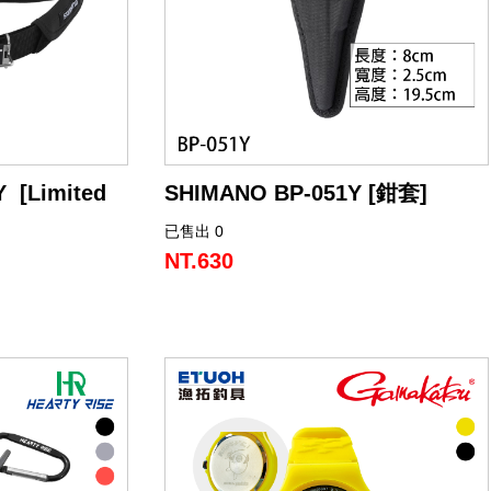
 [Limited
SHIMANO BP-051Y [鉗套]
已售出 0
【Shimano 鉗具專用掛載套件】
● 精密對應 Shimano AD 鉗具 (CT-541P/C
NT.630
ited Pro 系
T-542P) 與 Power 鉗具 (CT-561P/CT-562
P) 系列
調節系統
● 採用立體成型結構設計，完美貼合鉗具
輪廓，實現極簡化收納體積
解
● 改良背帶安裝系統，大幅提升配戴貼合
度
● 專屬優化設計，讓 Shimano 鉗具操作效
對應左右不同撈網
能全面升級