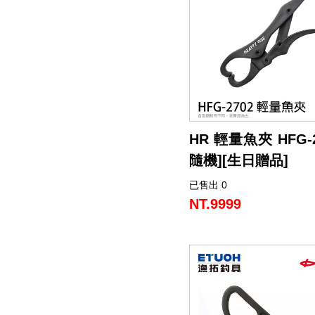
• 標配符合人體工學的專用
帶
潔
荷
子．
其
劑
掛
椅
它
▌岸際作戰優化佈局
• 側置扣具結構解放正面操
子
• 免換邊設計完美適應左右
HR 輕量魚夾 HFG-
隨機][生日贈品]
已售出 0
NT.9999