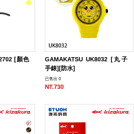
撈網支架
作空間
岸地形
2702 [顏色
GAMAKATSU UK8032 [丸子
手錶][防水]
已售出 0
規格: 約 D43 × W37 × H9.5 mm
重量:約 26 g（包含電池）
NT.730
使用電池:SR6265W（日本製）
適合手腕周圍約 12.5～20 cm，親子皆可
作為配對手錶使用。
防水性能:具備 5 氣壓防水，適合釣魚等戶
外活動使用。