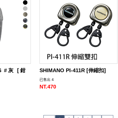
1S #灰 [鉗
SHIMANO PI-411R [伸縮扣]
已售出 4
可以附加兩種類型的配件！
NT.470
用於包包、背心