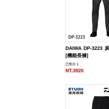
帶
潔
荷
子．
其
劑
掛
椅
它
子
DAIWA DP-3223 
[機能長褲]
已售出 1
NT.3920