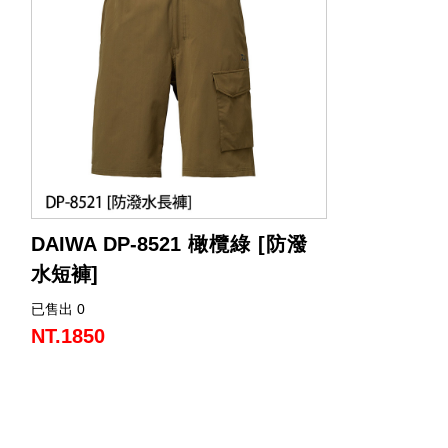
DAIWA DP-8521 橄欖綠 [防潑
水短褲]
已售出 0
NT.1850