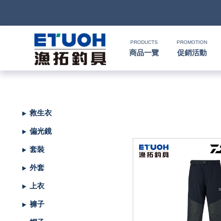
PRODUCTS
PROMOTION
商品一覽
促銷活動
首
頁
釣
救生衣
Ｈ
竿
捲
便
偏光鏡
Ｏ
攜
線
路
HR
海
2000
套裝
Ｍ
式
水
器
型
亞
湯
冰
SHIMANO
HR
SHIMANO
軟
2500
外套
Ｅ
旅
路
絲
(含)
型
假
匙
米
箱
人
DAIWA
SHIMANO
HR
DAIWA
SHIMANO
海
5000
硬
上衣
行
亞
竿
水
以
-
型
餌
亮
諾
鉛
式
身
魚
MEGABASS
DAIWA
SHIMANO
HR
其
DAIWA
SHIMANO
SHIMANO
淡
手
軟
救
褲子
竿
竿
路
水
下
5000
(不
煞
片
筆
顫
冰
式
部
生
偏
鉤．
釣
其
其
DAIWA
SHIMANO
HR
他
其
DAIWA
SHIMANO
DAIWA
SHIMANO
HR
黑
淡
配
海