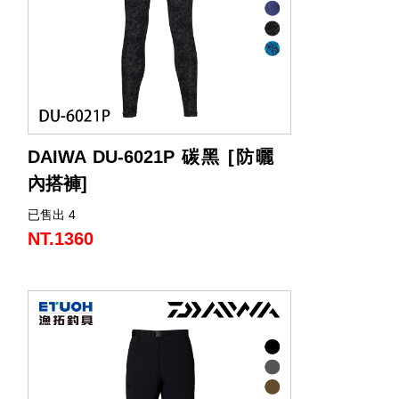
配備防滑吊帶，可防止吊帶褲滑落，穩定
穿著。
褲子內側還設有收納口袋，方便存放隨身
小物，兼顧機能與便利性。
DAIWA DU-6021P 碳黑 [防曬
內搭褲]
已售出 4
NT.1360