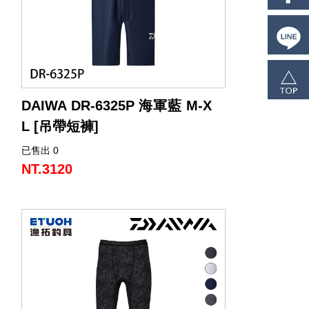
DAIWA DR-6325P 海軍藍 M-X
L [吊帶短褲]
已售出 0
採用不易滲透海水與污垢的材質，清潔保
養簡單，適合炎熱夏季的船釣活動。
NT.3120
此款為半長版吊帶褲設計，提供清爽穿著
感受與實用機能。
褲子兩側腰部配有尺寸調整扣環，可迅速
調整腰圍，提升貼合度。
前方拉鍊內側設有三角加布設計，有效降
低水從拉鍊處滲入的情形。