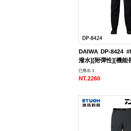
餌
魚
捲
魚
狀
T
配
件
受
品
夾
衣
套
帽
丸
桿
蓋
其
品
動
季
區
資
片
釣
他
他
GAMAKATSU
GAMAKATSU
GAMAKATSU
者
精
他
餌
褲腳附有可與鞋子連接的
頭
／
／
尾
昆
件
盒．
活
子
他
專
訊
專
魚
釣
其
其
其
工
SHIMANO
減少草屑與砂石進入鞋內
右後方的拉鍊口袋內含分
泥
條
／
蟲
蝦/
餌
餌
誘
改
區
區
小
場
他
他
他
DAIWA
納手機與小物，有效整理
棒
狀
捲
型
蟹
雷
杓．
桶
餌
取
裝
教
介
GAMAKATSU
腰部右側配置原創款的捲線器
軟
尾
型
蛙
其
杓
袋
水
玉
零
室
紹
其
n Reel Holder），
DAIWA DP-8424 
插針式等各類裝備，提升
蟲
／
／
他
路
立
桶
柄．
活
配
他
潑水][附彈性][機能
針
鱸
類
亞
路
網．
漁
束
件
已售出 1
經典防水長褲，可在多種
尾
蛙
路
鉤
亞
路
框
網．
帶．
抓
採用觸感乾燥的材料製成
NT.2260
會發粘，並且具有恰到好
亞
／
用
亞
扣
線
魚
保
活動。
鐵
鉛
用
杯
布
養
貼
它經過防水處理，因此即
板
類
雜
套．
油．
紙
竿
水的情況下也可以使用。
右後側拉鍊口袋設有隔層
鉤
貨
背
清
座．
桌
和小物品。