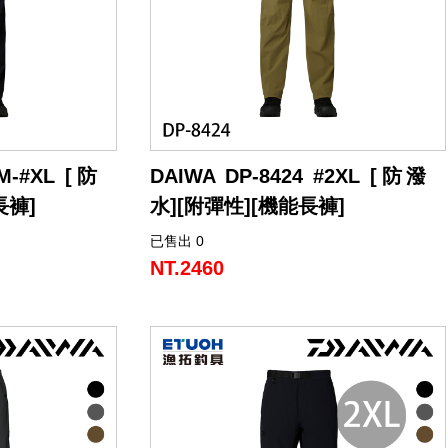
配備防滑吊帶，可防止吊帶褲滑落，穩定
固定環設計，能
穿著。
的狀況。
褲子內側還設有收納口袋，方便存放隨身
隔設計，方便收
小物，兼顧機能與便利性。
隨身物品。
掛架（Pin-o
可對應登山扣、夾式與
#M-#XL [防
DAIWA DP-8424 #2XL [防潑
實戰便利性。
長褲]
水][附彈性][機能長褲]
已售出 0
場合使用。
經典防水長褲，可在多種場合使用。
，即使出汗也不
採用觸感乾燥的材料製成，即使出汗也不
NT.2460
處的彈力，方便
會發粘，並且具有恰到好處的彈力，方便
活動。
使在可能接觸到
它經過防水處理，因此即使在可能接觸到
水的情況下也可以使用。
，方便整理手機
右後側拉鍊口袋設有隔層，方便整理手機
和小物品。