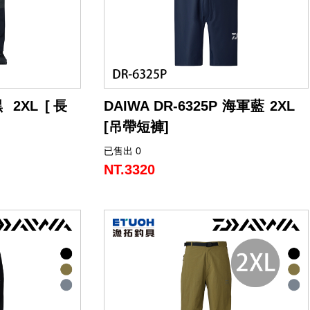
黑 2XL [長
DAIWA DR-6325P 海軍藍 2XL
[吊帶短褲]
已售出 0
叢林等外在環境
採用不易滲透海水與污垢的材質，清潔保
身體免受刮傷與
養簡單，適合炎熱夏季的船釣活動。
NT.3320
此款為半長版吊帶褲設計，提供清爽穿著
感受與實用機能。
4向彈性布料，
性，全面支援岸
褲子兩側腰部配有尺寸調整扣環，可迅速
調整腰圍，提升貼合度。
性的 CORDU
前方拉鍊內側設有三角加布設計，有效降
水與彈性機能，適
低水從拉鍊處滲入的情形。