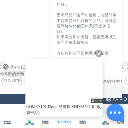
您好：
因商品與門市同步販售，若是訂單
中需要從分店調貨的商品，可能需
要等待5-15個工作天(不含例假
日)。
如果需要加快出貨，建議您可以先
詢問小編現貨情況
有任何釣法問題也可以先留言
我們會盡快協助您
shimano
你喜歡的分類
謝謝
21G 增加
馬達 電動捲線器
RS JACKALL
THREE HUNTS
回覆至 漁拓釣具
猜你喜歡
GOMEXUS 42mm 防撞桿 SHIMANO用 [改
裝部品]
ABOUT
US