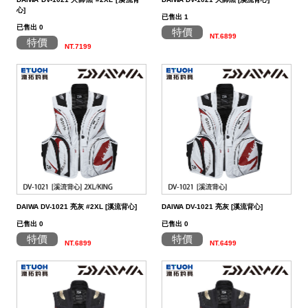
餌
魚
捲
魚
狀
T
配
件
受
品
夾
衣
套
帽
丸
桿
蓋
其
品
動
季
區
資
片
釣
他
他
GAMAKATSU
GAMAKATSU
GAMAKATSU
者
精
他
餌
心]
已售出 1
已售出 0
頭
／
／
尾
昆
件
盒．
活
子
他
專
訊
專
魚
釣
其
其
其
工
SHIMANO
特價
NT.6899
特價
NT.7199
泥
條
／
蟲
蝦/
餌
餌
誘
改
區
區
小
場
他
他
他
DAIWA
棒
狀
捲
型
蟹
雷
杓．
桶
餌
取
裝
教
介
GAMAKATSU
軟
尾
型
蛙
其
杓
袋
水
玉
零
室
紹
其
蟲
／
／
他
路
立
桶
柄．
活
配
他
針
鱸
類
亞
路
網．
漁
束
件
尾
蛙
路
鉤
亞
路
框
網．
帶．
抓
亞
／
用
亞
扣
線
魚
保
DAIWA DV-1021 亮灰 #2XL [溪流背心]
DAIWA DV-1021 亮灰 [溪流背心]
已售出 0
已售出 0
鐵
鉛
用
杯
布
養
貼
特價
特價
NT.6899
NT.6499
板
類
雜
套．
油．
紙
竿
鉤
貨
背
清
座．
桌