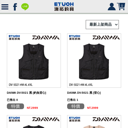
0
首
頁
釣
Ｈ
竿
捲
便
Ｏ
攜
線
路
HR
海
2000
Ｍ
式
水
器
型
亞
湯
冰
SHIMANO
HR
SHIMANO
軟
2500
DAIWA DV-5021 黑 [釣魚背心]
DAIWA DV-5021 黑 [背心]
Ｅ
旅
路
絲
(含)
型
假
匙
米
箱
人
DAIWA
SHIMANO
HR
DAIWA
SHIMANO
海
5000
硬
已售出 0
已售出 1
特價
特價
NT.2999
NT.2999
行
亞
竿
水
以
-
型
餌
亮
諾
鉛
式
身
魚
MEGABASS
DAIWA
SHIMANO
HR
其
DAIWA
SHIMANO
SHIMANO
淡
手
軟
救
竿
竿
路
水
下
5000
(不
煞
片
筆
顫
冰
式
部
生
偏
鉤．
釣
其
其
DAIWA
SHIMANO
HR
他
其
DAIWA
SHIMANO
DAIWA
SHIMANO
HR
黑
淡
配
海