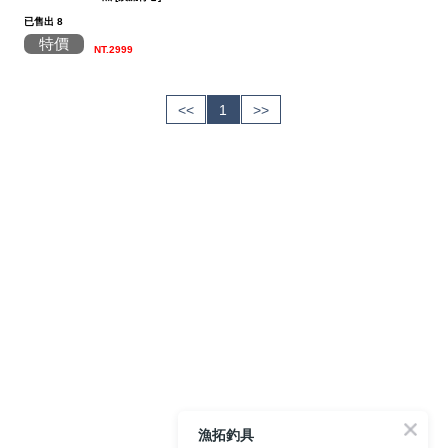
已售出 8
特價
NT.2999
<<
1
>>
漁拓釣具