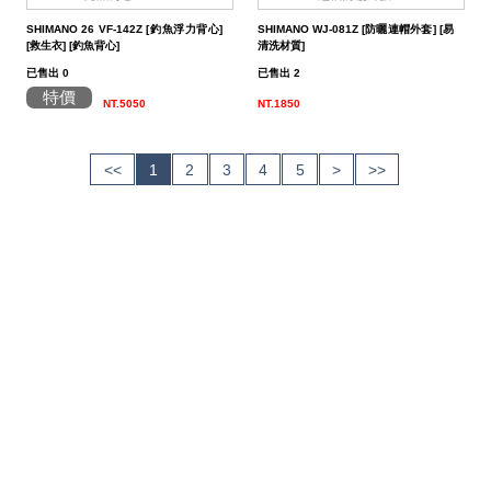
SHIMANO 26 VF-142Z [釣魚浮力背心]
SHIMANO WJ-081Z [防曬連帽外套] [易
[救生衣] [釣魚背心]
清洗材質]
已售出 0
已售出 2
特價
NT.5050
NT.1850
<<
1
2
3
4
5
>
>>