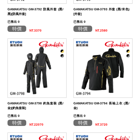
餌
魚
捲
魚
狀
T
配
件
受
品
夾
衣
套
帽
丸
桿
蓋
其
品
動
季
區
資
片
釣
他
他
GAMAKATSU
GAMAKATSU
GAMAKATSU
者
精
他
餌
GAMAKATSU GM-3792 防風外套 (黑/
GAMAKATSU GM-3793 外套 (黑/米色)
頭
／
／
尾
昆
件
盒．
活
子
他
專
訊
專
魚
釣
其
其
其
工
SHIMANO
黑)[防風外套]
[外套]
已售出 0
已售出 0
泥
條
／
蟲
蝦/
餌
餌
誘
改
區
區
小
場
他
他
他
DAIWA
特價
特價
NT.3370
NT.2580
棒
狀
捲
型
蟹
雷
杓．
桶
餌
取
裝
教
介
GAMAKATSU
軟
尾
型
蛙
其
杓
袋
水
玉
零
室
紹
其
蟲
／
／
他
路
立
桶
柄．
活
配
他
針
鱸
類
亞
路
網．
漁
束
件
尾
蛙
路
鉤
亞
路
框
網．
帶．
抓
亞
／
用
亞
扣
線
魚
保
GAMAKATSU GM-3798 釣魚套裝 (黑/
GAMAKATSU GM-3794 長袖上衣 (黑/
鐵
鉛
用
杯
布
養
貼
金)[釣魚套裝]
金)
已售出 0
已售出 0
板
類
雜
套．
油．
紙
竿
特價
特價
NT.22070
NT.3720
鉤
貨
背
清
座．
桌