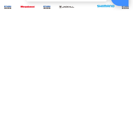
ABOUT
US
MEGABASS
JACKALL TG
SHIMANO YA-
JACK
VISION ONETEN
BINBIN SWITCH
SHA
021B 銀 #M [野猿
80g AMADAI
Jr [路亞硬餌]
MAG
挫勾]
SPECIAL 馬頭式樣
$380
$720
$450
2TON
[游動丸]
電話：(02)2821-1119
週一至週五am9:00~18:00
例假日無提供電話客服