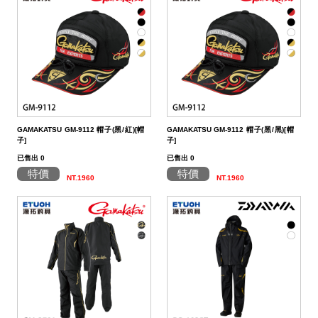
帶
潔
荷
子．
其
劑
掛
椅
它
子
GAMAKATSU GM-9112 帽子(黑/紅)[帽
GAMAKATSU GM-9112 帽子(黑/黑)[帽
子]
子]
已售出 0
已售出 0
特價
特價
NT.1960
NT.1960