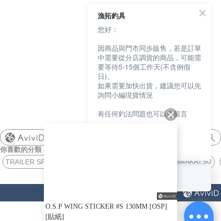
漁拓釣具
您好：
因商品與門市同步販售，若是訂單
中需要從分店調貨的商品，可能需
要等待5-15個工作天(不含例假
日)。
如果需要加快出貨，建議您可以先
詢問小編現貨情況
有任何釣法問題也可以先留言
我們會盡快協助您
shimano
你喜歡的分類
謝謝
膠底鞋 GAMAKATSU
TRAILER SPIDER
VISION MEGABASS
回覆至 漁拓釣具
猜你喜歡
O.S.P WING STICKER #S 130MM [OSP]
[貼紙]