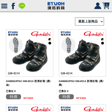
0
首
頁
釣
Ｈ
竿
捲
便
Ｏ
攜
線
路
HR
海
2000
Ｍ
式
水
器
型
亞
湯
冰
SHIMANO
HR
SHIMANO
軟
2500
GAMAKATSU GM-4514 防滑釘鞋 (黑/
GAMAKATSU GM-4514 防滑釘鞋 (黑/
金)
黑)
Ｅ
旅
路
絲
(含)
型
假
匙
米
箱
人
DAIWA
SHIMANO
HR
DAIWA
SHIMANO
海
5000
硬
已售出 0
已售出 0
行
亞
竿
水
以
-
型
餌
亮
諾
鉛
式
身
魚
MEGABASS
DAIWA
SHIMANO
HR
其
DAIWA
SHIMANO
SHIMANO
淡
手
軟
救
特價
特價
NT.5360
NT.5360
竿
竿
路
水
下
5000
(不
煞
片
筆
顫
冰
式
部
生
偏
鉤．
釣
其
其
DAIWA
SHIMANO
HR
他
其
DAIWA
SHIMANO
DAIWA
SHIMANO
HR
黑
淡
配
海