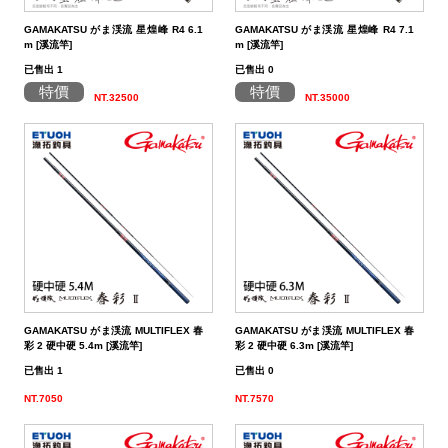
餌
魚
捲
魚
狀
T
配
件
受
品
夾
衣
套
帽
丸
桿
蓋
其
品
動
季
區
資
片
釣
他
他
GAMAKATSU
GAMAKATSU
GAMAKATSU
者
精
他
餌
GAMAKATSU がま渓流 星煌峰 R4 6.1
GAMAKATSU がま渓流 星煌峰 R4 7.1
頭
／
／
尾
昆
件
盒．
活
子
他
專
訊
專
魚
釣
其
其
其
工
SHIMANO
m [溪流竿]
m [溪流竿]
已售出 1
已售出 0
泥
條
／
蟲
蝦/
餌
餌
誘
改
區
區
小
場
他
他
他
DAIWA
特價
特價
NT.32500
NT.35000
棒
狀
捲
型
蟹
雷
杓．
桶
餌
取
裝
教
介
GAMAKATSU
軟
尾
型
蛙
其
杓
袋
水
玉
零
室
紹
其
蟲
／
／
他
路
立
桶
柄．
活
配
他
針
鱸
類
亞
路
網．
漁
束
件
尾
蛙
路
鉤
亞
路
框
網．
帶．
抓
亞
／
用
亞
扣
線
魚
保
GAMAKATSU がま渓流 MULTIFLEX 春
GAMAKATSU がま渓流 MULTIFLEX 春
鐵
鉛
用
杯
布
養
貼
彩 2 硬中硬 5.4m [溪流竿]
彩 2 硬中硬 6.3m [溪流竿]
已售出 1
已售出 0
板
類
雜
套．
油．
紙
竿
NT.7050
NT.7570
鉤
貨
背
清
座．
桌