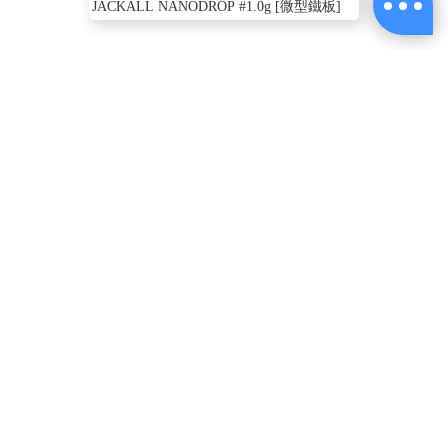
JACKALL NANODROP #1.0g [微型鐵板]
ABOUT
US
O.S.P DOLIVE
EVERGREEN EGI
J
HR TACHIUO 太刀
SHRIMP 4.0吋
BANCHO 番長 3.0
PANI
鐵板 210g [船釣鐵
[OSP] [路亞軟餌]
TYPE D [木蝦]
板]
$270
$190
$249
shimano
你喜歡的分類
支撐架 工具箱
夏日 長袖
丁字 HR
置物 工
CUP JACKALL
電話：(02)2821-1119
週一至週五am9:00~18:00