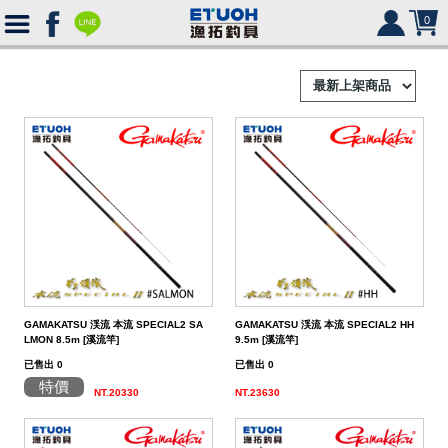
0
首
頁
釣
Ｈ
竿
捲
便
Ｏ
攜
線
路
HR
海
2000
Ｍ
式
水
器
型
亞
湯
冰
SHIMANO
HR
SHIMANO
軟
2500
GAMAKATSU 渓流 本流 SPECIAL2 SA
GAMAKATSU 渓流 本流 SPECIAL2 HH
LMON 8.5m [溪流竿]
9.5m [溪流竿]
Ｅ
旅
路
絲
(含)
型
假
匙
米
箱
人
DAIWA
SHIMANO
HR
DAIWA
SHIMANO
海
5000
硬
已售出 0
已售出 0
行
亞
竿
水
以
-
型
餌
亮
諾
鉛
式
身
魚
MEGABASS
DAIWA
SHIMANO
HR
其
DAIWA
SHIMANO
SHIMANO
淡
手
軟
救
特價
NT.20330
NT.23630
竿
竿
路
水
下
5000
(不
煞
片
筆
顫
冰
式
部
生
偏
鉤．
釣
其
其
DAIWA
SHIMANO
HR
他
其
DAIWA
SHIMANO
DAIWA
SHIMANO
HR
黑
淡
配
海