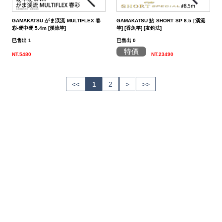
GAMAKATSU がま渓流 MULTIFLEX 春
GAMAKATSU 鮎 SHORT SP 8.5 [溪流
彩-硬中硬 5.4m [溪流竿]
竿] [香魚竿] [友釣法]
已售出 1
已售出 0
特價
NT.5480
NT.23490
<<
1
2
>
>>