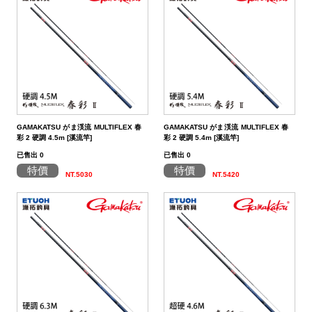
帶
潔
荷
子．
其
劑
掛
椅
它
子
GAMAKATSU がま渓流 MULTIFLEX 春
GAMAKATSU がま渓流 MULTIFLEX 春
彩 2 硬調 4.5m [溪流竿]
彩 2 硬調 5.4m [溪流竿]
已售出 0
已售出 0
特價
特價
NT.5030
NT.5420