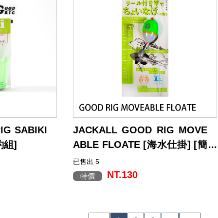
IG SABIKI
JACKALL GOOD RIG MOVE
釣組]
ABLE FLOATE [海水仕掛] [簡
易釣組]
已售出 5
NT.130
特價