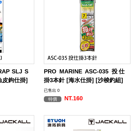
RAP SLJ S
PRO MARINE ASC-035 投仕
[魚皮鉤仕掛]
掛3本針 [海水仕掛] [沙梭釣組]
已售出 0
NT.160
特價