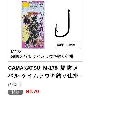
GAMAKATSU M-178 堤防メ
バル ケイムラウキ釣り仕掛
[海水仕掛]
已售出 0
NT.70
特價