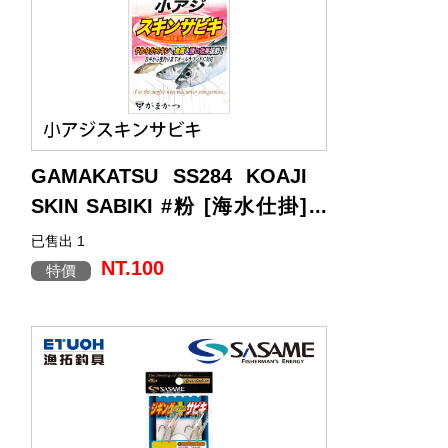
以南極蝦為主餌，也考量使用蟲餌時的穩
定性，因此採用具倒鉤結構來抑制脫餌。
鉤型為 無扭角設計，使吸入時容易確實掛
住上顎；
並在鉤尖加入微弱的內彎形狀，以降低跑
魚機率。
GAMAKATSU SS284 KOAJI
SKIN SABIKI #粉 [海水仕掛]
[魚皮鉤仕掛]
已售出 1
透過在於鉤上搭載誘人的魚皮，以及吸引
魚類目光的夜光珠，來達到更好的誘魚效
NT.100
特價
果
※此款式是已綁好鉤子跟子線的仕掛釣組