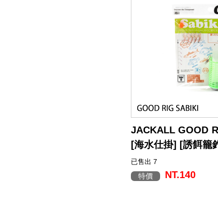
JACKALL GOOD R
[海水仕掛] [誘餌籠
已售出 7
NT.140
特價