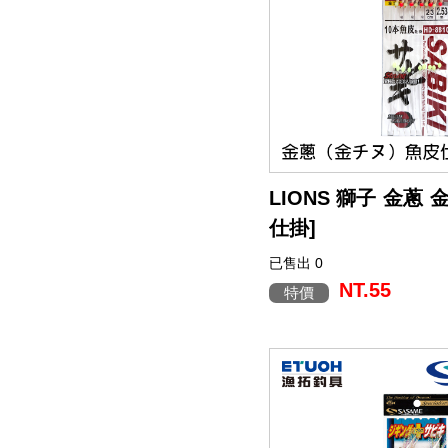
態，讓釣手能測試不同
帶
潔
荷
子．
其
機。 這些核心性能，正是
劑
掛
椅
它
魚釣法的起點，可說是現代的
let Tenya 將成為能夠
子
領航型天牙仕掛。
LIONS 獅子 金蔥 
仕掛]
已售出 0
使用金千又鉤所綁製的魚
備夜光珠，
NT.55
特價
即使夜間作釣也可達到誘