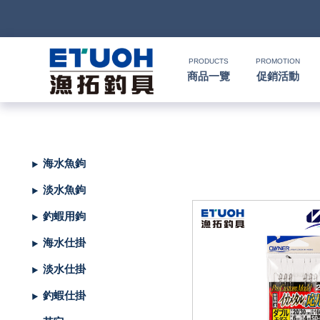
PRODUCTS
PROMOTION
商品一覽
促銷活動
首
頁
釣
海水魚鉤
Ｈ
竿
捲
便
淡水魚鉤
Ｏ
攜
線
路
HR
海
2000
釣蝦用鉤
Ｍ
式
水
器
型
亞
湯
冰
SHIMANO
HR
SHIMANO
軟
2500
海水仕掛
Ｅ
旅
路
絲
(含)
型
假
匙
米
箱
人
DAIWA
SHIMANO
HR
DAIWA
SHIMANO
海
5000
硬
淡水仕掛
行
亞
竿
水
以
-
型
餌
亮
諾
鉛
式
身
魚
MEGABASS
DAIWA
SHIMANO
HR
其
DAIWA
SHIMANO
SHIMANO
淡
手
軟
救
釣蝦仕掛
竿
竿
路
水
下
5000
(不
煞
片
筆
顫
冰
式
部
生
偏
鉤．
釣
其
其
DAIWA
SHIMANO
HR
他
其
DAIWA
SHIMANO
DAIWA
SHIMANO
HR
黑
淡
配
海