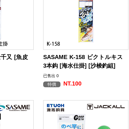
的中魚角度與時
態，讓釣手能測試不同的中魚角度與時
攻略最先端太刀
機。 這些核心性能，正是攻略最先端太刀
基本款。 Bul
魚釣法的起點，可說是現代的基本款。 Bul
讀取瞬息萬變釣況的
let Tenya 將成為能夠讀取瞬息萬變釣況的
領航型天牙仕掛。
金千又 [魚皮
SASAME K-158 ビクトルキス
3本鈎 [海水仕掛] [沙梭釣組]
已售出 0
皮鉤仕掛，並配
NT.100
特價
魚效果。