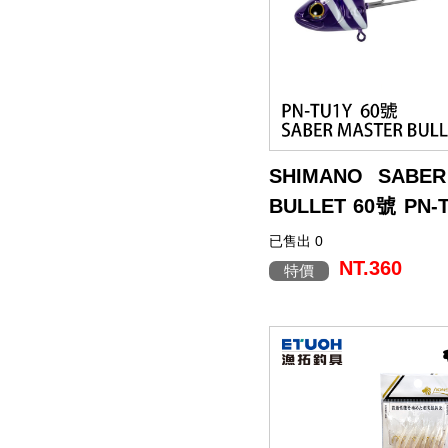
餌
魚
捲
魚
狀
T
配
件
受
品
夾
衣
套
帽
丸
桿
蓋
其
品
動
季
區
資
片
釣
他
他
GAMAKATSU
GAMAKATSU
GAMAKATSU
者
精
他
餌
頭
／
／
尾
昆
件
盒．
活
子
他
專
訊
專
魚
釣
其
其
其
工
SHIMANO
泥
條
／
蟲
蝦/
餌
餌
誘
改
區
區
小
場
他
他
他
DAIWA
棒
狀
捲
型
蟹
雷
杓．
桶
餌
取
裝
教
介
GAMAKATSU
軟
尾
型
蛙
其
杓
袋
水
玉
零
室
紹
其
SHIMANO SABE
蟲
／
／
他
路
立
桶
柄．
活
配
他
BULLET 60號 PN-
針
鱸
類
亞
路
網．
漁
束
件
頭] [天牙]
已售出 0
Bullet Tenya 採用子
尾
蛙
路
鉤
亞
路
框
網．
帶．
抓
能防止水壓造成沙丁魚
NT.360
特價
移，還能在不論沙丁魚是
亞
／
用
亞
扣
線
魚
保
況下，都能確實掛餌。為
丁魚時使用，配備了 專
鐵
鉛
用
杯
布
養
貼
環，並在下方設置考慮
板
類
雜
套．
油．
紙
竿
環，讓掛餌過程更加迅速與
分設有 兩個前導線連接環
鉤
貨
背
清
座．
桌
保持水平姿態 或 尾部下