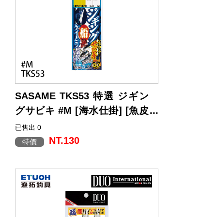
SASAME TKS53 特選 ジギン
グサビキ #M [海水仕掛] [魚皮
鉤仕掛]
已售出 0
NT.130
特價