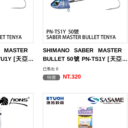
以南極蝦為主餌，也考量使用蟲餌時的穩
定性，因此採用具倒鉤結構來抑制脫餌。
鉤型為 無扭角設計，使吸入時容易確實掛
住上顎；
並在鉤尖加入微弱的內彎形狀，以降低跑
魚機率。
R MASTER
SHIMANO SABER MASTER
TU1Y [天亞
BULLET 50號 PN-TS1Y [天亞
頭] [天牙]
已售出 0
彈型的鉛頭設計，不僅
Bullet Tenya 採用子彈型的鉛頭設計，不僅
（餌魚）位置偏
能防止水壓造成沙丁魚（餌魚）位置偏
NT.320
特價
否保有頭部的情
移，還能在不論沙丁魚是否保有頭部的情
了在固定大型沙
況下，都能確實掛餌。為了在固定大型沙
用沙丁魚掛鉤用
丁魚時使用，配備了 專用沙丁魚掛鉤用
到鋼絲處理的下
環，並在下方設置考慮到鋼絲處理的下
精準。 鉛頭部
環，讓掛餌過程更加迅速與精準。 鉛頭部
，可依需求選擇
分設有 兩個前導線連接環，可依需求選擇
垂的快速中魚姿
保持水平姿態 或 尾部下垂的快速中魚姿