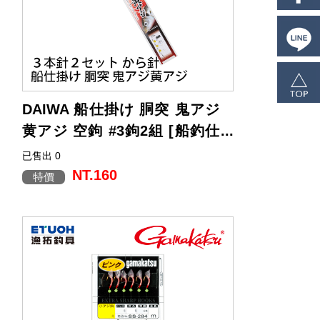
DAIWA 船仕掛け 胴突 鬼アジ
黄アジ 空鉤 #3鉤2組 [船釣仕
掛釣組]
已售出 0
本款即是專為這些大型鯵釣法所開發的專
用仕掛。
NT.160
特價
為在快速潮流中鎖定 40cm 以上的大鯵，
子線採用 40cm 長度設計。
在活性提高、或潮流過快、仕掛易互相纏
繞的場合，採用3本針（3 鉤）規格，
可更大範圍搜尋並有效提升中魚率。