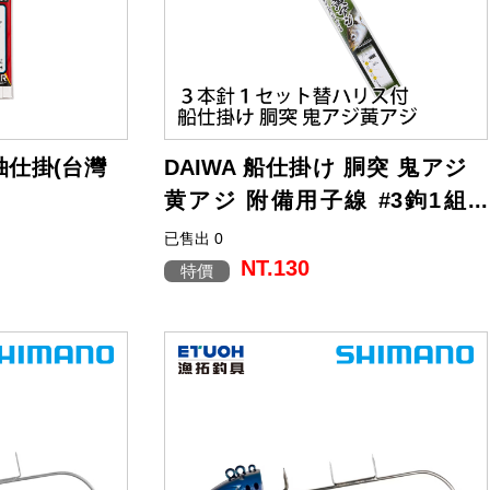
透抽仕掛(台灣
DAIWA 船仕掛け 胴突 鬼アジ
黄アジ 附備用子線 #3鉤1組
[船釣仕掛釣組]
已售出 0
本款即是專為這些大型鯵釣法所開發的專
用仕掛。
NT.130
特價
為在快速潮流中鎖定 40cm 以上的大鯵，
子線採用 40cm 長度設計。
在活性提高、或潮流過快、仕掛易互相纏
繞的場合，採用3本針（3 鉤）規格，
可更大範圍搜尋並有效提升中魚率。