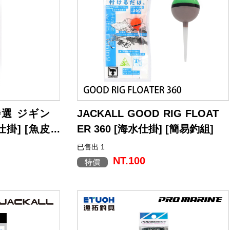
 特選 ジギン
JACKALL GOOD RIG FLOAT
仕掛] [魚皮
ER 360 [海水仕掛] [簡易釣組]
已售出 1
NT.100
特價