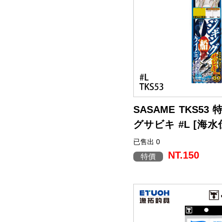
SASAME TKS53
グサビキ #L [海水
鉤仕掛]
已售出 0
NT.150
特價