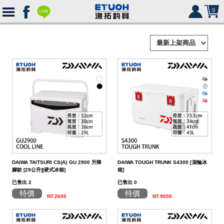
0
首
頁
釣
Ｈ
竿
捲
便
Ｏ
攜
線
路
HR
海
2000
Ｍ
式
水
器
型
亞
湯
冰
SHIMANO
HR
SHIMANO
軟
2500
DAIWA TAITSURI CS(A) GU 2900 升降
DAIWA TOUGH TRUNK S4300 [滾輪冰
腳款 [29公升][硬式冰箱]
箱]
Ｅ
旅
路
絲
(含)
型
假
匙
米
箱
人
DAIWA
SHIMANO
HR
DAIWA
SHIMANO
海
5000
硬
已售出 2
已售出 0
行
亞
竿
水
以
-
型
餌
亮
諾
鉛
式
身
魚
MEGABASS
DAIWA
SHIMANO
HR
其
DAIWA
SHIMANO
SHIMANO
淡
手
軟
救
特價
特價
NT.2600
NT.9050
竿
竿
路
水
下
5000
(不
煞
片
筆
顫
冰
式
部
生
偏
鉤．
釣
其
其
DAIWA
SHIMANO
HR
他
其
DAIWA
SHIMANO
DAIWA
SHIMANO
HR
黑
淡
配
海