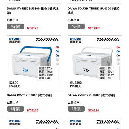
餌
魚
捲
魚
狀
T
配
件
受
品
夾
衣
套
帽
丸
桿
蓋
其
品
動
季
區
資
片
釣
他
他
GAMAKATSU
GAMAKATSU
GAMAKATSU
者
精
他
餌
DAIWA PV-REX SU1600 銀色 [硬式冰
DAIWA TOUGH TRUNK GU4300 [硬式
頭
／
／
尾
昆
件
盒．
活
子
他
專
訊
專
魚
釣
其
其
其
工
SHIMANO
箱]
冰箱]
已售出 0
已售出 0
泥
條
／
蟲
蝦/
餌
餌
誘
改
區
區
小
場
他
他
他
DAIWA
特價
特價
NT.8170
NT.11370
棒
狀
捲
型
蟹
雷
杓．
桶
餌
取
裝
教
介
GAMAKATSU
軟
尾
型
蛙
其
杓
袋
水
玉
零
室
紹
其
蟲
／
／
他
路
立
桶
柄．
活
配
他
針
鱸
類
亞
路
網．
漁
束
件
尾
蛙
路
鉤
亞
路
框
網．
帶．
抓
亞
／
用
亞
扣
線
魚
保
DAIWA PV-REX S2800 [硬式冰箱]
DAIWA PV-REX GU2800 [硬式冰箱]
鐵
鉛
用
杯
布
養
貼
已售出 0
已售出 0
板
類
雜
套．
油．
紙
竿
特價
特價
NT.4200
NT.6120
鉤
貨
背
清
座．
桌