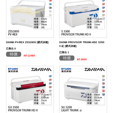
帶
潔
荷
子．
其
劑
掛
椅
它
子
DAIWA PV-REX ZSS2800 [硬式冰箱]
DAIWA PROVISOR TRUNK-HD2 S350
0 紅 [硬式冰箱]
已售出 0
已售出 1
特價
NT.12980
特價
NT.4900