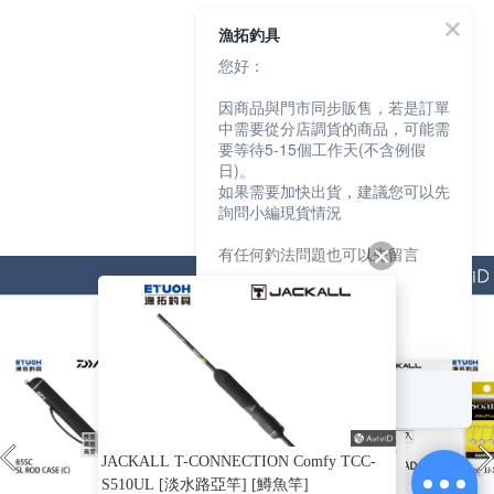
漁拓釣具
您好：
因商品與門市同步販售，若是訂單
中需要從分店調貨的商品，可能需
要等待5-15個工作天(不含例假
日)。
如果需要加快出貨，建議您可以先
詢問小編現貨情況
有任何釣法問題也可以先留言
猜你喜歡
我們會盡快協助您
謝謝
回覆至 漁拓釣具
訂閱我接收更多優惠內容
JACKALL T-CONNECTION Comfy TCC-
連結 LINE 帳號
S510UL [淡水路亞竿] [鱒魚竿]