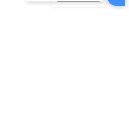
ABOUT
US
DAIWA SL 85S(C)
JACKALL SUISUI
SHI
魚極ペン100 35g
SWIM JIG HEAD
[釣竿袋]
X13X 
深場適用 [路亞硬
15入 [鉛頭鉤]
鉤] [
餌] [沉水鉛筆]
$750
$350
$280
[
捲線器
你喜歡的分類
EVOLUTION 路亞竿
顯示 計數器
KASE 磯釣
BODY WORM
電話：(02)2821-1119
週一至週五am9:00~18:00
例假日無提供電話客服