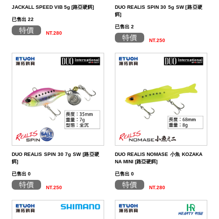
餌
魚
捲
魚
狀
T
配
件
受
品
夾
衣
套
帽
丸
桿
蓋
其
品
動
季
區
資
片
釣
他
他
GAMAKATSU
GAMAKATSU
GAMAKATSU
者
精
他
餌
JACKALL SPEED VIB 5g [路亞硬餌]
DUO REALIS SPIN 30 5g SW [路亞硬
餌]
已售出 22
頭
／
／
尾
昆
件
盒．
活
子
他
專
訊
專
魚
釣
其
其
其
工
SHIMANO
已售出 2
特價
NT.280
特價
泥
條
／
蟲
蝦/
餌
餌
誘
改
區
區
小
場
他
他
他
DAIWA
NT.250
棒
狀
捲
型
蟹
雷
杓．
桶
餌
取
裝
教
介
GAMAKATSU
軟
尾
型
蛙
其
杓
袋
水
玉
零
室
紹
其
蟲
／
／
他
路
立
桶
柄．
活
配
他
針
鱸
類
亞
路
網．
漁
束
件
尾
蛙
路
鉤
亞
路
框
網．
帶．
抓
亞
／
用
亞
扣
線
魚
保
DUO REALIS SPIN 30 7g SW [路亞硬
DUO REALIS NOMASE 小魚 KOZAKA
餌]
NA MINI [路亞硬餌]
鐵
鉛
用
杯
布
養
貼
已售出 0
已售出 0
板
類
雜
套．
油．
紙
竿
特價
特價
NT.250
NT.280
鉤
貨
背
清
座．
桌