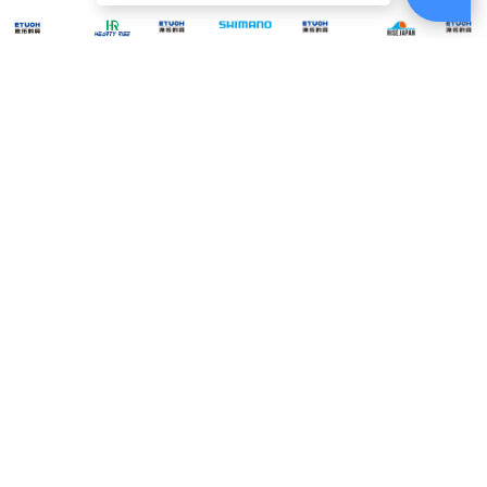
ABOUT
US
SHIMANO JJ-
RISE JAPAN
JACK
HR HB-2716 #L [紡
NAMIDAMA 175g
MIKEY
X07X 0.7g [路亞用
車捲線器袋]
[游動丸]
[路亞硬
鉤] [汲頭鉤] [根魚]
$230
$110
$320
[竹筴魚]
電話：(02)2821-1119
週一至週五am9:00~18:00
例假日無提供電話客服