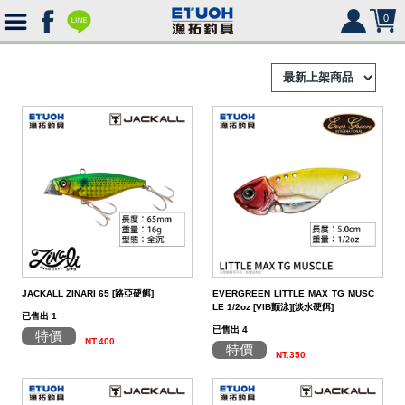
0
首
頁
釣
Ｈ
竿
捲
便
Ｏ
攜
線
路
HR
海
2000
Ｍ
式
水
器
型
亞
湯
冰
SHIMANO
HR
SHIMANO
軟
2500
JACKALL ZINARI 65 [路亞硬餌]
EVERGREEN LITTLE MAX TG MUSC
LE 1/2oz [VIB顫泳][淡水硬餌]
Ｅ
旅
路
絲
(含)
型
假
匙
米
箱
人
DAIWA
SHIMANO
HR
DAIWA
SHIMANO
海
5000
硬
已售出 1
已售出 4
特價
NT.400
行
亞
竿
水
以
-
型
餌
亮
諾
鉛
式
身
魚
MEGABASS
DAIWA
SHIMANO
HR
其
DAIWA
SHIMANO
SHIMANO
淡
手
軟
救
特價
NT.350
竿
竿
路
水
下
5000
(不
煞
片
筆
顫
冰
式
部
生
偏
鉤．
釣
其
其
DAIWA
SHIMANO
HR
他
其
DAIWA
SHIMANO
DAIWA
SHIMANO
HR
黑
淡
配
海