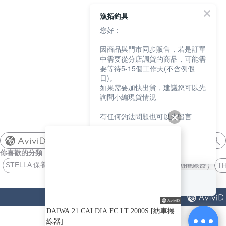
漁拓釣具
您好：
因商品與門市同步販售，若是訂單
中需要從分店調貨的商品，可能需
要等待5-15個工作天(不含例假
日)。
如果需要加快出貨，建議您可以先
詢問小編現貨情況
有任何釣法問題也可以先留言
我們會盡快協助您
shimano
你喜歡的分類
謝謝
STELLA 保養油
LIONS 仕掛
21G 增加
馬達 電動捲線器
T
回覆至 漁拓釣具
猜你喜歡
DAIWA 21 CALDIA FC LT 2000S [紡車捲
線器]