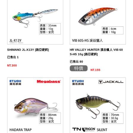
帶
潔
荷
子．
其
劑
掛
椅
它
子
SHIMANO JL-X13Y [路亞硬餌]
HR VALLEY HUNTER 溪谷獵人 VIB 60
S-HS 10g [路亞硬餌]
已售出 1
已售出 80
NT.300
特價
NT.155