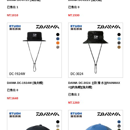
餌
魚
捲
魚
狀
T
配
件
受
品
夾
衣
套
帽
丸
桿
蓋
其
品
動
季
區
資
片
釣
他
他
GAMAKATSU
GAMAKATSU
GAMAKATSU
者
精
他
餌
已售出 1
已售出 0
頭
／
／
尾
昆
件
盒．
活
子
他
專
訊
專
魚
釣
其
其
其
工
SHIMANO
NT.1010
NT.1530
泥
條
／
蟲
蝦/
餌
餌
誘
改
區
區
小
場
他
他
他
DAIWA
棒
狀
捲
型
蟹
雷
杓．
桶
餌
取
裝
教
介
GAMAKATSU
軟
尾
型
蛙
其
杓
袋
水
玉
零
室
紹
其
蟲
／
／
他
路
立
桶
柄．
活
配
他
針
鱸
類
亞
路
網．
漁
束
件
尾
蛙
路
鉤
亞
路
框
網．
帶．
抓
DAIWA DC-1924W [漁夫帽]
DAIWA DC-3024 [[防潑水]][RAINMAX
亞
／
用
亞
扣
線
魚
保
®][釣魚帽][漁夫帽]
已售出 0
已售出 2
鐵
鉛
用
杯
布
養
貼
NT.1640
NT.1260
板
類
雜
套．
油．
紙
竿
鉤
貨
背
清
座．
桌