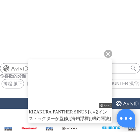
shimano
你喜歡的分類
捲起 腋下
SWITCH 拉鍊
HUNTER 溪
VISION MEGABASS
猜你喜歡
KIZAKURA PANTHER SINUS [小松イン
ストラクターが監修][海釣浮標][磯釣阿波]
ABOUT
US