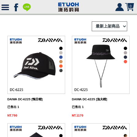
0
首
頁
釣
Ｈ
竿
捲
便
Ｏ
攜
線
路
HR
海
2000
Ｍ
式
水
器
型
亞
湯
冰
SHIMANO
HR
SHIMANO
軟
2500
DAIWA DC-6225 [鴨舌帽]
DAIWA DC-4225 [漁夫帽]
Ｅ
旅
路
絲
(含)
型
假
匙
米
箱
人
DAIWA
SHIMANO
HR
DAIWA
SHIMANO
海
5000
硬
已售出 1
已售出 1
NT.790
NT.1170
行
亞
竿
水
以
-
型
餌
亮
諾
鉛
式
身
魚
MEGABASS
DAIWA
SHIMANO
HR
其
DAIWA
SHIMANO
SHIMANO
淡
手
軟
救
竿
竿
路
水
下
5000
(不
煞
片
筆
顫
冰
式
部
生
偏
鉤．
釣
其
其
DAIWA
SHIMANO
HR
他
其
DAIWA
SHIMANO
DAIWA
SHIMANO
HR
黑
淡
配
海