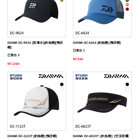
帶
潔
荷
子．
其
劑
掛
椅
它
子
DAIWA DC-9024 [防潑水][釣魚帽][鴨舌
DAIWA DC-6424 [釣魚帽] [鴨舌帽]
帽]
已售出 1
已售出 3
NT.540
NT.1260
DAIWA DC-1123T [釣魚帽] [鴨舌帽]
DAIWA DC-6023T [釣魚帽] [空頂防曬