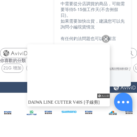
中需要從分店調貨的商品，可能需
要等待5-15個工作天(不含例假
日)。
如果需要加快出貨，建議您可以先
詢問小編現貨情況
有任何釣法問題也可以先留言
我們會盡快協助您
shimano
你喜歡的分類
謝謝
21G 增加
馬達 電動捲線器
RS JACKALL
THREE HUNTS
回覆至 漁拓釣具
猜你喜歡
DAIWA LINE CUTTER V40S [子線剪]
ABOUT
US