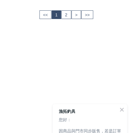
<<
1
2
>
>>
漁拓釣具
您好：
因商品與門市同步販售，若是訂單