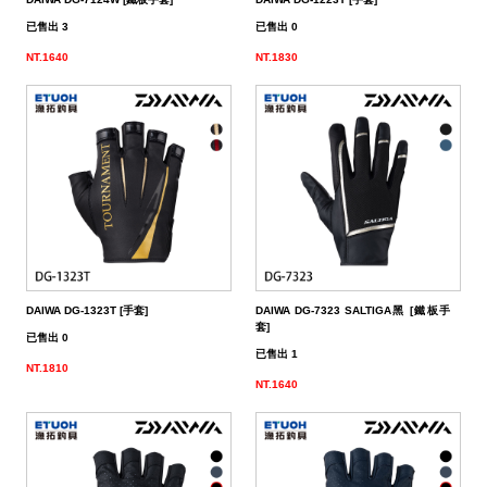
餌
魚
捲
魚
狀
T
配
件
受
品
夾
衣
套
帽
丸
桿
蓋
其
品
動
季
區
資
片
釣
他
他
GAMAKATSU
GAMAKATSU
GAMAKATSU
者
精
他
餌
已售出 3
已售出 0
頭
／
／
尾
昆
件
盒．
活
子
他
專
訊
專
魚
釣
其
其
其
工
SHIMANO
NT.1640
NT.1830
泥
條
／
蟲
蝦/
餌
餌
誘
改
區
區
小
場
他
他
他
DAIWA
棒
狀
捲
型
蟹
雷
杓．
桶
餌
取
裝
教
介
GAMAKATSU
軟
尾
型
蛙
其
杓
袋
水
玉
零
室
紹
其
蟲
／
／
他
路
立
桶
柄．
活
配
他
針
鱸
類
亞
路
網．
漁
束
件
尾
蛙
路
鉤
亞
路
框
網．
帶．
抓
DAIWA DG-1323T [手套]
DAIWA DG-7323 SALTIGA黑 [鐵板手
亞
／
用
亞
扣
線
魚
保
套]
已售出 0
已售出 1
鐵
鉛
用
杯
布
養
貼
NT.1810
NT.1640
板
類
雜
套．
油．
紙
竿
鉤
貨
背
清
座．
桌