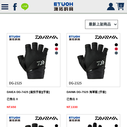
0
首
頁
釣
Ｈ
竿
捲
便
Ｏ
攜
線
路
HR
海
2000
Ｍ
式
水
器
型
亞
湯
冰
SHIMANO
HR
SHIMANO
軟
2500
DAIEA DG-7425 [遠投手套][手套]
DAIWA DG-7525 海軍藍 [手套]
Ｅ
旅
路
絲
(含)
型
假
匙
米
箱
人
DAIWA
SHIMANO
HR
DAIWA
SHIMANO
海
5000
硬
已售出 0
已售出 0
NT.650
NT.1330
行
亞
竿
水
以
-
型
餌
亮
諾
鉛
式
身
魚
MEGABASS
DAIWA
SHIMANO
HR
其
DAIWA
SHIMANO
SHIMANO
淡
手
軟
救
竿
竿
路
水
下
5000
(不
煞
片
筆
顫
冰
式
部
生
偏
鉤．
釣
其
其
DAIWA
SHIMANO
HR
他
其
DAIWA
SHIMANO
DAIWA
SHIMANO
HR
黑
淡
配
海