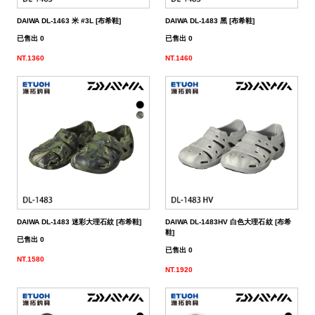
餌
魚
捲
魚
狀
T
配
件
受
品
夾
衣
套
帽
丸
桿
蓋
其
品
動
季
區
資
片
釣
他
他
GAMAKATSU
GAMAKATSU
GAMAKATSU
者
精
他
餌
DAIWA DL-1463 米 #3L [布希鞋]
DAIWA DL-1483 黑 [布希鞋]
頭
／
／
尾
昆
件
盒．
活
子
他
專
訊
專
魚
釣
其
其
其
工
SHIMANO
已售出 0
已售出 0
泥
條
／
蟲
蝦/
餌
餌
誘
改
區
區
小
場
他
他
他
DAIWA
NT.1360
NT.1460
棒
狀
捲
型
蟹
雷
杓．
桶
餌
取
裝
教
介
GAMAKATSU
軟
尾
型
蛙
其
杓
袋
水
玉
零
室
紹
其
蟲
／
／
他
路
立
桶
柄．
活
配
他
針
鱸
類
亞
路
網．
漁
束
件
尾
蛙
路
鉤
亞
路
框
網．
帶．
抓
亞
／
用
亞
扣
線
魚
保
DAIWA DL-1483 迷彩大理石紋 [布希鞋]
DAIWA DL-1483HV 白色大理石紋 [布希
鞋]
鐵
鉛
用
杯
布
養
貼
已售出 0
已售出 0
NT.1580
板
類
雜
套．
油．
紙
竿
NT.1920
鉤
貨
背
清
座．
桌