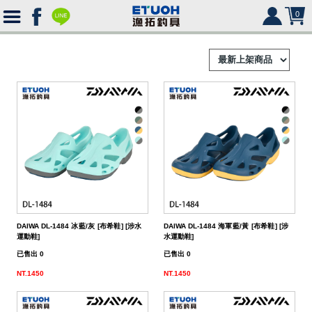
0
首
頁
釣
Ｈ
竿
捲
便
Ｏ
攜
線
路
HR
海
2000
Ｍ
式
水
器
型
亞
湯
冰
SHIMANO
HR
SHIMANO
軟
2500
DAIWA DL-1484 冰藍/灰 [布希鞋] [涉水
DAIWA DL-1484 海軍藍/黃 [布希鞋] [涉
運動鞋]
水運動鞋]
Ｅ
旅
路
絲
(含)
型
假
匙
米
箱
人
DAIWA
SHIMANO
HR
DAIWA
SHIMANO
海
5000
硬
已售出 0
已售出 0
行
亞
竿
水
以
-
型
餌
亮
諾
鉛
式
身
魚
MEGABASS
DAIWA
SHIMANO
HR
其
DAIWA
SHIMANO
SHIMANO
淡
手
軟
救
NT.1450
NT.1450
竿
竿
路
水
下
5000
(不
煞
片
筆
顫
冰
式
部
生
偏
鉤．
釣
其
其
DAIWA
SHIMANO
HR
他
其
DAIWA
SHIMANO
DAIWA
SHIMANO
HR
黑
淡
配
海