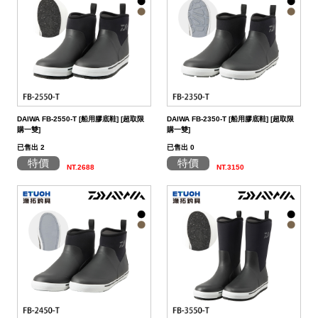
帶
潔
荷
子．
其
劑
掛
椅
它
子
DAIWA FB-2550-T [船用膠底鞋] [超取限
DAIWA FB-2350-T [船用膠底鞋] [超取限
購一雙]
購一雙]
已售出 2
已售出 0
特價
特價
NT.2688
NT.3150