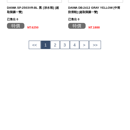
DAIWA SP-2503VR-BL 黑 [涉水鞋] [超
DAIWA DB-2412 GRAY YELLOW [中筒
取限購一雙]
防滑鞋] [超取限購一雙]
已售出 0
已售出 0
特價
特價
NT.6250
NT.1888
<<
1
2
3
4
>
>>