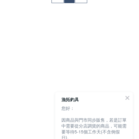
帶
潔
荷
子．
其
劑
掛
椅
它
子
漁拓釣具
您好：
因商品與門市同步販售，若是訂單
中需要從分店調貨的商品，可能需
要等待5-15個工作天(不含例假
日)。